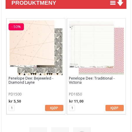
PRODUKTMENY
Nyheter
Tilbud
- 50%
Kurs & aktiviteter
Gavekort
Kort & Scrapbooking
Mønsterpapir
Penelope Dee: Bejeweled -
Penelope Dee: Traditional -
6x6 & 6x8 inch blokker
Diamond Layne
Victoria
8x8 inch & A4 blokker
PD1500
PD1650
kr 5,50
kr 11,00
12x12 inch blokker
KJØP
KJØP
Juleark
Diverse