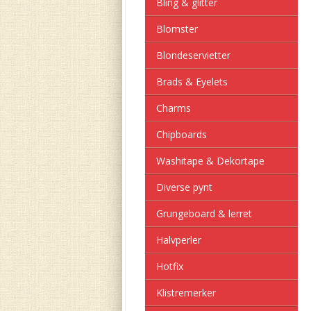
Bling & glitter
Blomster
Blondeservietter
Brads & Eyelets
Charms
Chipboards
Washitape & Dekortape
Diverse pynt
Grungeboard & lerret
Halvperler
Hotfix
Klistremerker