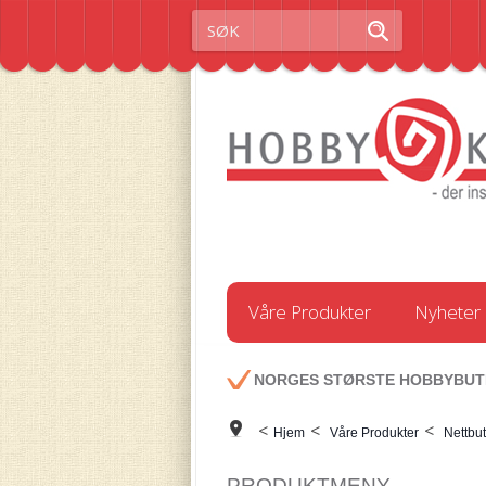
Våre Produkter
Nyheter
NORGES STØRSTE HOBBYBUT
<
<
<
Hjem
Våre Produkter
Nettbut
PRODUKTMENY