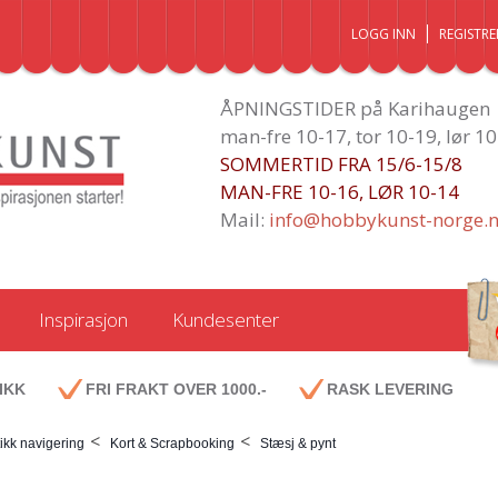
LOGG INN
REGISTRE
ÅPNINGSTIDER på Karihaugen
man-fre 10-17, tor 10-19, lør 1
SOMMERTID FRA 15/6-15/8
MAN-FRE 10-16, LØR 10-14
Mail:
info@hobbykunst-norge.
Inspirasjon
Kundesenter
IKK
FRI FRAKT OVER 1000.-
RASK LEVERING
<
<
ikk navigering
Kort & Scrapbooking
Stæsj & pynt