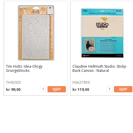
Tim Holtz: Idea-Ology
Claudine Hellmuth Studio: Sticky-
Grungeblocks
Back Canvas - Natural
TH92925
HSA27959
kr 99,00
KJØP
kr 119,00
KJØP