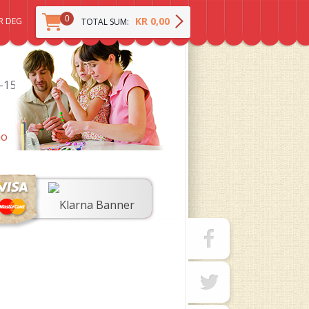
0
KR 0,00
R DEG
TOTAL SUM:
0-15
no