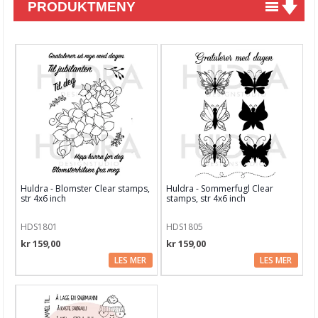
PRODUKTMENY
Nyheter
Tilbud
Kurs & aktiviteter
Gavekort
Kort & Scrapbooking
Mønsterpapir
Huldra - Blomster Clear stamps,
Huldra - Sommerfugl Clear
Kartong 12x12 inch
str 4x6 inch
stamps, str 4x6 inch
Motiv til kortlaging
HDS1801
HDS1805
kr 159,00
kr 159,00
Spesial Papir
LES MER
LES MER
Stæsj & pynt
Stempler