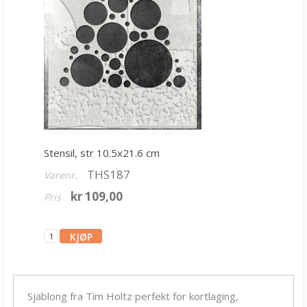
Bånd, Blonder & Tekstil
Garn & Tilbehør
Gips, støp, form
Hobby - generelt
Julens produkter
Kunstnermateriell
Stensil, str 10.5x21.6 cm
Maling & Tusj
THS187
Varenr.
Oppbevaring
kr 109,00
Pris
Papir, Kort & Konvolutt
Sjablong & Tilbehør
Alfabet
Carabelle
Sjablong fra Tim Holtz perfekt for kortlaging,