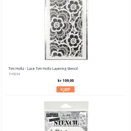
Tim Holtz
Smykkelaging
Tegneutstyr, penner & tusjer
Tekstil hobby
Dekor & Bord
Gaveinnpakking
Tim Holtz - Lace Tim Holtz Layering Stencil
Kake & Bake
THS034
Bøker & Blader
kr 109,00
Tema
Leverandører