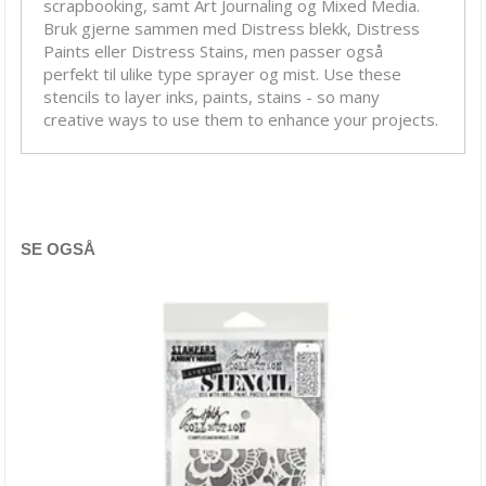
scrapbooking, samt Art Journaling og Mixed Media.
Crafter's Workshop
Bruk gjerne sammen med Distress blekk, Distress
Dina Wakley
Paints eller Distress Stains, men passer også
perfekt til ulike type sprayer og mist. Use these
Diverse stensiler
stencils to layer inks, paints, stains - so many
creative ways to use them to enhance your projects.
Dylusions
Kreul stensiler
Maler
SE OGSÅ
MFT stensiler
Møbel- & veggsjablong
Rayher stensiler
Sjablong redskap
Studio Light stensiler
TEKSTIL Sjablong