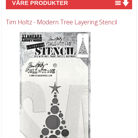
VÅRE PRODUKTER
Nyheter
Tim Holtz - Modern Tree Layering Stencil
Tilbud
Kurs & aktiviteter
Gavekort
Kort & Scrapbooking
Scrapbooking & lommescrapping
Planners & kalender
Art Journaling & Mixed Media
Vokssegl & tilbehør
Lim & Verktøy
Barnehobby