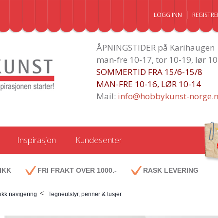
LOGG INN
REGISTRE
ÅPNINGSTIDER på Karihaugen
man-fre 10-17, tor 10-19, lør 1
SOMMERTID FRA 15/6-15/8
MAN-FRE 10-16, LØR 10-14
Mail:
info@hobbykunst-norge.
Inspirasjon
Kundesenter
IKK
FRI FRAKT OVER 1000.-
RASK LEVERING
<
ikk navigering
Tegneutstyr, penner & tusjer