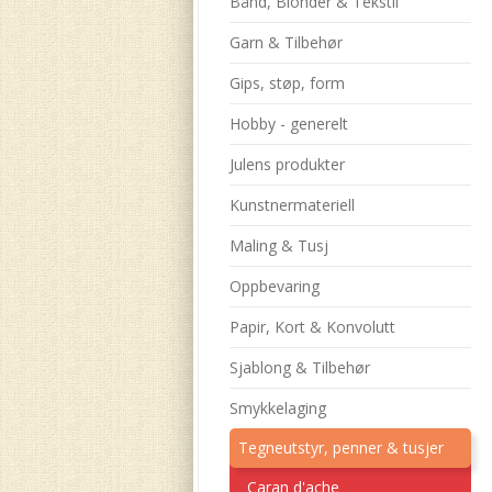
Bånd, Blonder & Tekstil
Garn & Tilbehør
Gips, støp, form
Hobby - generelt
Julens produkter
Kunstnermateriell
Maling & Tusj
Oppbevaring
Papir, Kort & Konvolutt
Sjablong & Tilbehør
Smykkelaging
Tegneutstyr, penner & tusjer
Caran d'ache