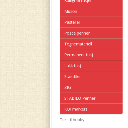
Kalligrafi tusjer
Micron
Pasteller
Posca penner
Tegnemateriell
Permanent tusj
Lakk tusj
Staedtler
ZIG
STABILO Penner
KOI markers
Tekstil hobby