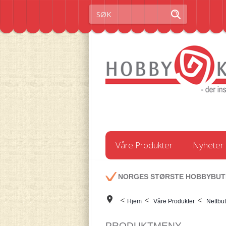
Våre Produkter
Nyheter
NORGES STØRSTE HOBBYBUT
<
<
<
Hjem
Våre Produkter
Nettbut
PRODUKTMENY