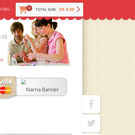
0
KR 0,00
R DEG
TOTAL SUM:
0-15
no