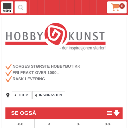
0
NORGES STØRSTE HOBBYBUTIKK
FRI FRAKT OVER 1000.-
RASK LEVERING
HJEM
INSPIRASJON
SE OGSÅ
<<
<
>
>>
Masquerade fra Stamperia