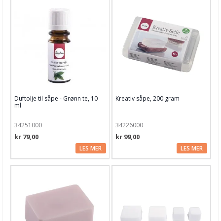
Duftolje til såpe - Grønn te, 10
Kreativ såpe, 200 gram
ml
34251000
34226000
kr 79,00
kr 99,00
LES MER
LES MER