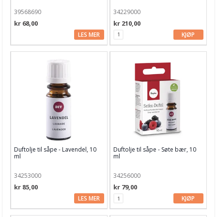
39568690
34229000
kr 68,00
kr 210,00
LES MER
KJØP
Duftolje til såpe - Lavendel, 10
Duftolje til såpe - Søte bær, 10
ml
ml
34253000
34256000
kr 85,00
kr 79,00
LES MER
KJØP