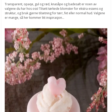
Transparent, opaqe, gul og rød, knasåpe og badesalt er noen av
valgene du har hos oss! Tilsett tørkede blomster for ekstra essens og
struktur, og bruk gjerne tilsetning for tørr, fet eller normal hud. Valgene
er mange, så her kommer litt inspirasjon...