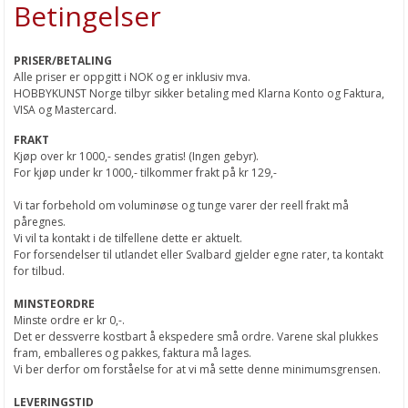
Betingelser
Om oss
Kontakt
PRISER/BETALING
Alle priser er oppgitt i NOK og er inklusiv mva.
HOBBYKUNST Norge tilbyr sikker betaling med Klarna Konto og Faktura,
VISA og Mastercard.
FRAKT
Kjøp over kr 1000,- sendes gratis! (Ingen gebyr).
For kjøp under kr 1000,- tilkommer frakt på kr 129,-
Vi tar forbehold om voluminøse og tunge varer der reell frakt må
påregnes.
Vi vil ta kontakt i de tilfellene dette er aktuelt.
For forsendelser til utlandet eller Svalbard gjelder egne rater, ta kontakt
for tilbud.
MINSTEORDRE
Minste ordre er kr 0,-.
Det er dessverre kostbart å ekspedere små ordre. Varene skal plukkes
fram, emballeres og pakkes, faktura må lages.
Vi ber derfor om forståelse for at vi må sette denne minimumsgrensen.
LEVERINGSTID