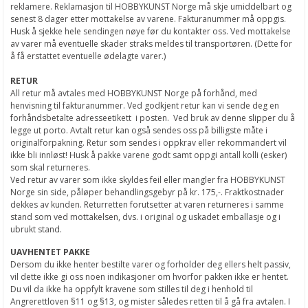
reklamere. Reklamasjon til HOBBYKUNST Norge må skje umiddelbart og
senest 8 dager etter mottakelse av varene. Fakturanummer må oppgis.
Husk å sjekke hele sendingen nøye før du kontakter oss. Ved mottakelse
av varer må eventuelle skader straks meldes til transportøren. (Dette for
å få erstattet eventuelle ødelagte varer.)
RETUR
All retur må avtales med HOBBYKUNST Norge på forhånd, med
henvisning til fakturanummer. Ved godkjent retur kan vi sende deg en
forhåndsbetalte adresseetikett i posten. Ved bruk av denne slipper du å
legge ut porto. Avtalt retur kan også sendes oss på billigste måte i
originalforpakning. Retur som sendes i oppkrav eller rekommandert vil
ikke bli innløst! Husk å pakke varene godt samt oppgi antall kolli (esker)
som skal returneres.
Ved retur av varer som ikke skyldes feil eller mangler fra HOBBYKUNST
Norge sin side, påløper behandlingsgebyr på kr. 175,-. Fraktkostnader
dekkes av kunden. Returretten forutsetter at varen returneres i samme
stand som ved mottakelsen, dvs. i original og uskadet emballasje og i
ubrukt stand.
UAVHENTET PAKKE
Dersom du ikke henter bestilte varer og forholder deg ellers helt passiv,
vil dette ikke gi oss noen indikasjoner om hvorfor pakken ikke er hentet.
Du vil da ikke ha oppfylt kravene som stilles til deg i henhold til
Angrerettloven §11 og §13, og mister således retten til å gå fra avtalen. I