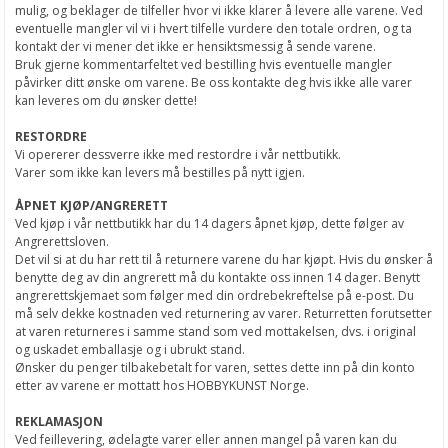
mulig, og beklager de tilfeller hvor vi ikke klarer å levere alle varene. Ved
eventuelle mangler vil vi i hvert tilfelle vurdere den totale ordren, og ta
kontakt der vi mener det ikke er hensiktsmessig å sende varene.
Bruk gjerne kommentarfeltet ved bestilling hvis eventuelle mangler
påvirker ditt ønske om varene. Be oss kontakte deg hvis ikke alle varer
kan leveres om du ønsker dette!
RESTORDRE
Vi opererer dessverre ikke med restordre i vår nettbutikk.
Varer som ikke kan levers må bestilles på nytt igjen.
ÅPNET KJØP/ANGRERETT
Ved kjøp i vår nettbutikk har du 14 dagers åpnet kjøp, dette følger av
Angrerettsloven.
Det vil si at du har rett til å returnere varene du har kjøpt. Hvis du ønsker å
benytte deg av din angrerett må du kontakte oss innen 14 dager. Benytt
angrerettskjemaet som følger med din ordrebekreftelse på e-post. Du
må selv dekke kostnaden ved returnering av varer. Returretten forutsetter
at varen returneres i samme stand som ved mottakelsen, dvs. i original
og uskadet emballasje og i ubrukt stand.
Ønsker du penger tilbakebetalt for varen, settes dette inn på din konto
etter av varene er mottatt hos HOBBYKUNST Norge.
REKLAMASJON
Ved feillevering, ødelagte varer eller annen mangel på varen kan du