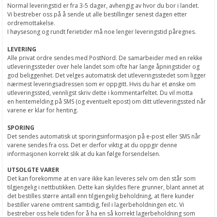
Normal leveringstid er fra 3-5 dager, avhengig av hvor du bor i landet.
Vi bestreber oss på å sende ut alle bestillinger senest dagen etter
ordremottakelse.
I høysesong og rundt ferietider må noe lenger leveringstid påregnes.
LEVERING
Alle privat ordre sendes med PostNord. De samarbeider med en rekke
utleveringssteder over hele landet som ofte har lange åpningstider og
god beliggenhet. Det velges automatisk det utleveringsstedet som ligger
nærmest leveringsadressen som er oppgitt. Hvis du har et ønske om
utleveringssted, vennligst skriv dette i kommentarfeltet. Du vil motta
en hentemelding på SMS (og eventuelt epost) om ditt utleveringssted når
varene er klar for henting.
SPORING
Det sendes automatisk ut sporingsinformasjon på e-post eller SMS når
varene sendes fra oss. Det er derfor viktig at du oppgir denne
informasjonen korrekt slik at du kan følge forsendelsen.
UTSOLGTE VARER
Det kan forekomme at en vare ikke kan leveres selv om den står som
tilgjengelig i nettbutikken. Dette kan skyldes flere grunner, blant annet at
det bestilles større antall enn tilgjengelig beholdning, at flere kunder
bestiller varene omtrent samtidig, feil i lagerbeholdningen etc. Vi
bestreber oss hele tiden for å ha en så korrekt lagerbeholdning som