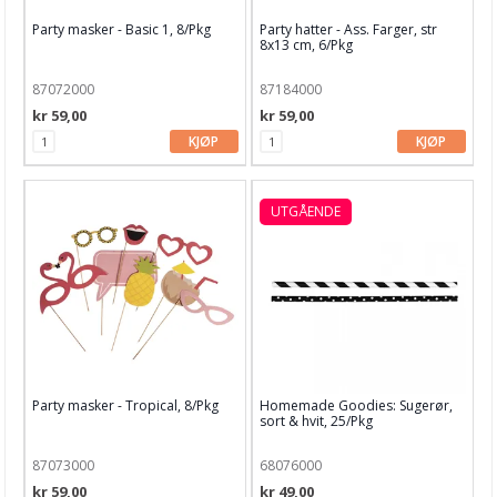
Party masker - Basic 1, 8/Pkg
Party hatter - Ass. Farger, str
8x13 cm, 6/Pkg
87072000
87184000
kr 59,00
kr 59,00
KJØP
KJØP
UTGÅENDE
Party masker - Tropical, 8/Pkg
Homemade Goodies: Sugerør,
sort & hvit, 25/Pkg
87073000
68076000
kr 59,00
kr 49,00