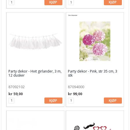
KJØP
KJØP
Tema
Leverandører
Party dekor - Hvit girlander, 3 m,
Party dekor - Pink, str 35 cm, 3
12 dusker
stk
87092102
87094000
kr 59,00
kr 99,00
KJØP
KJØP