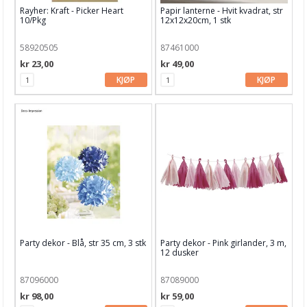
Dekor & Bord
Rayher: Kraft - Picker Heart
Papir lanterne - Hvit kvadrat, str
10/Pkg
12x12x20cm, 1 stk
Home dekor
58920505
87461000
Homemade Goodies
kr 23,00
kr 49,00
KJØP
KJØP
Baby
Bryllup
Bordpynt
Dekorvev
Party
Serviett og Duk
Gaveinnpakking
Party dekor - Blå, str 35 cm, 3 stk
Party dekor - Pink girlander, 3 m,
12 dusker
Kake & Bake
87096000
87089000
Bøker & Blader
kr 98,00
kr 59,00