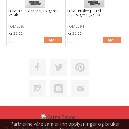
Folia - Let's glam Papirsugerør,
Folia - Prikker pastell
25 stk
Papirsugerør, 25 stk
FOL12597
FOL12594
kr 35,00
kr 35,00
KJØP
KJØP
Partnerne våre samler inn opplysninger og bruker
© 2026 | HOBBYKUNST NORGE | Per Krohgs vei 4, 1065 Oslo - Inngang C,