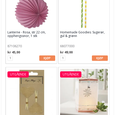
Garn & Tilbehør
Gips, støp, form
Hobby - generelt
Lanterne - Rosa, str 22 cm,
Homemade Goodies: Sugerør,
Julens produkter
opphengssnor, 1 stk
gul & grønn
Kunstnermateriell
87106270
68077000
Maling & Tusj
kr 45,00
kr 49,00
KJØP
KJØP
Oppbevaring
Papir, Kort & Konvolutt
UTGÅENDE
UTGÅENDE
Sjablong & Tilbehør
Smykkelaging
Tegneutstyr, penner & tusjer
Tekstil hobby