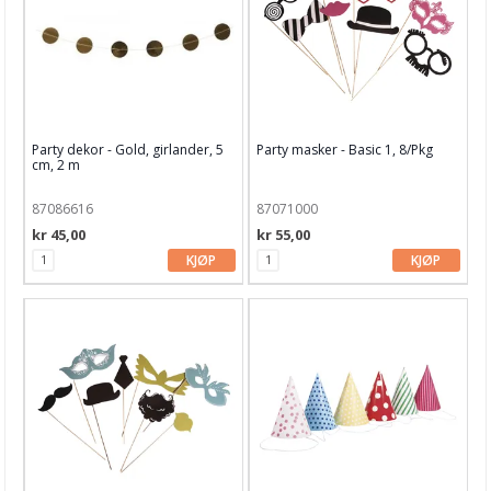
Party dekor - Gold, girlander, 5
Party masker - Basic 1, 8/Pkg
cm, 2 m
87086616
87071000
kr 45,00
kr 55,00
KJØP
KJØP