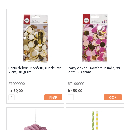
Nyheter
Tilbud
Kurs & aktiviteter
Gavekort
Kort & Scrapbooking
Scrapbooking & lommescrapping
Party dekor - Konfetti, runde, str
Party dekor - Konfetti, runde, str
Planners & kalender
2 cm, 30 gram
2 cm, 30 gram
Art Journaling & Mixed Media
87099000
87100000
kr 59,00
kr 59,00
Vokssegl & tilbehør
KJØP
KJØP
Lim & Verktøy
Barnehobby
Bånd, Blonder & Tekstil