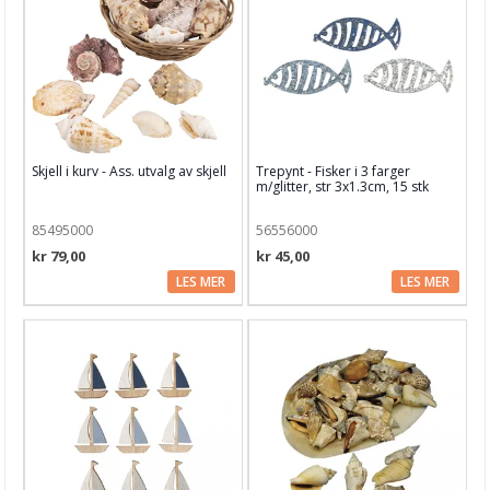
Bånd, Blonder & Tekstil
Garn & Tilbehør
Gips, støp, form
Hobby - generelt
Skjell i kurv - Ass. utvalg av skjell
Trepynt - Fisker i 3 farger
Bling
m/glitter, str 3x1.3cm, 15 stk
Blomster binding
85495000
56556000
Decoupage
kr 79,00
kr 45,00
LES MER
LES MER
Dekor artikler
Tredekor dekorert
Maritimt
Diverse
Filt, ull