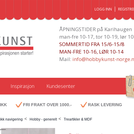
LOGG INN
REGISTRE
ÅPNINGSTIDER på Karihaugen
man-fre 10-17, tor 10-19, lør 1
SOMMERTID FRA 15/6-15/8
MAN-FRE 10-16, LØR 10-14
Mail:
info@hobbykunst-norge.
Inspirasjon
Kundesenter
IKK
FRI FRAKT OVER 1000.-
RASK LEVERING
<
<
ikk navigering
Hobby - generelt
Treartikler & MDF