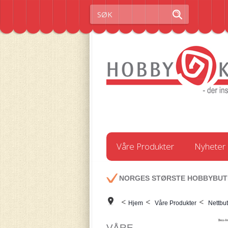
Våre Produkter
Nyheter
NORGES STØRSTE HOBBYBUT
<
<
<
Hjem
Våre Produkter
Nettbut
VÅRE