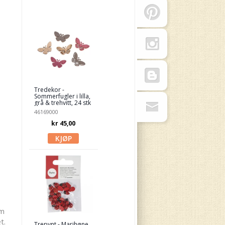
Tredekor -
Sommerfugler i lilla,
grå & trehvitt, 24 stk
46169000
kr 45,00
om
t.
Trepynt - Marihøne,