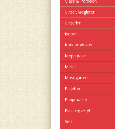
Glass & Porselen
Glitter, løsglitter
Glitterlim
Isopor
Kork produkter
Krepp papir
Metall
Mosegummi
Paljetter
Pappmache
Plast og akryl
Sett