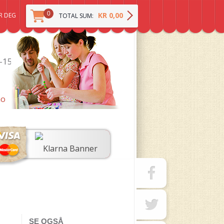
0
KR 0,00
R DEG
TOTAL SUM:
0-15
no
SE OGSÅ