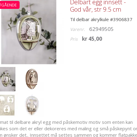
Delbart egg innsett -
TGÅENDE
God vår, str 9.5 cm
Til delbar akrylkule #3906837
62949505
Varenr.
kr 45,00
Pris
nmat til delbare akryl egg med påskemotiv motiv som enten kan
ukes som det er eller dekoreres med maling og små påskepynt 
n ønsker det.. Innsettet må settes sammen og kommer flatpakke