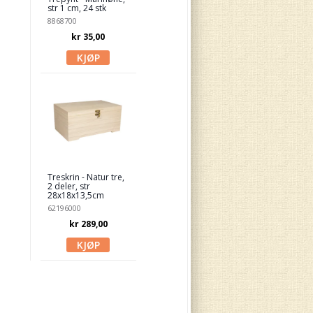
str 1 cm, 24 stk
8868700
kr 35,00
Treskrin - Natur tre,
2 deler, str
28x18x13,5cm
62196000
kr 289,00