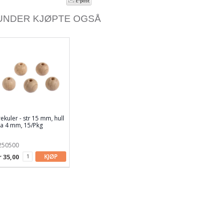
UNDER KJØPTE OGSÅ
ekuler - str 15 mm, hull
ia 4 mm, 15/Pkg
250500
r 35,00
KJØP