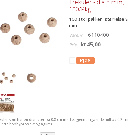
Trekuler - dia 8 mm,
100/Pkg
100 stk i pakken, størrelse 8
mm
6110400
Varenr.
kr 45,00
Pris
kuler som har en diameter på 0.8 cm med et gjennomgående hull på 0.2 cm - flo
fleste hobbyprosjekt og figurer.