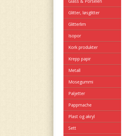
Glass & Porselen
Glitter, løsglitter
Glitterlim
Isopor
Kork produkter
Krepp papir
Metall
Mosegummi
Paljetter
Pappmache
Plast og akryl
Sett