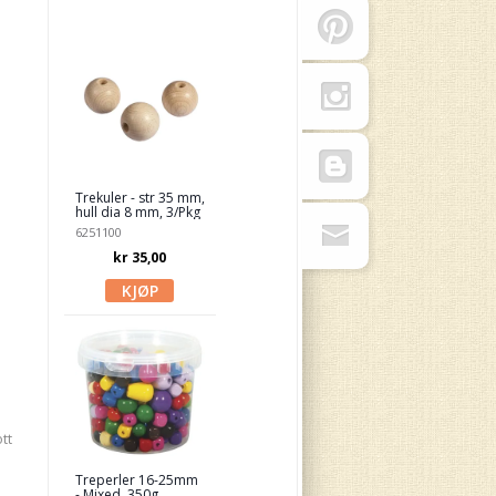
Trekuler - str 35 mm,
hull dia 8 mm, 3/Pkg
6251100
kr 35,00
tt
Treperler 16-25mm
- Mixed, 350g