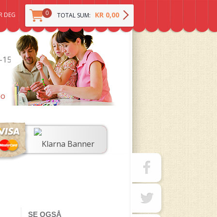
0
KR 0,00
R DEG
TOTAL SUM:
0-15
no
SE OGSÅ