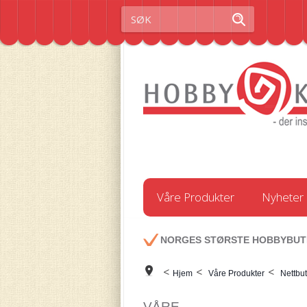
Våre Produkter
Nyheter
NORGES STØRSTE HOBBYBUT
<
<
<
Hjem
Våre Produkter
Nettbut
VÅRE