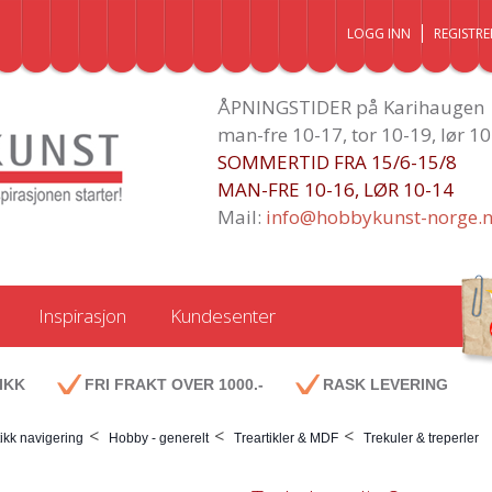
LOGG INN
REGISTRE
ÅPNINGSTIDER på Karihaugen
man-fre 10-17, tor 10-19, lør 1
SOMMERTID FRA 15/6-15/8
MAN-FRE 10-16, LØR 10-14
Mail:
info@hobbykunst-norge.
Inspirasjon
Kundesenter
IKK
FRI FRAKT OVER 1000.-
RASK LEVERING
<
<
<
ikk navigering
Hobby - generelt
Treartikler & MDF
Trekuler & treperler