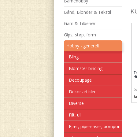
Barnehobby
K
Bånd, Blonder & Tekstil
Garn & Tilbehør
Gips, støp, form
Hobby - generelt
Bling
Blomster binding
Tr
d
Decoupage
6
Dekor artikler
k
Diverse
Filt, ull
Fjær, piperenser, pompon