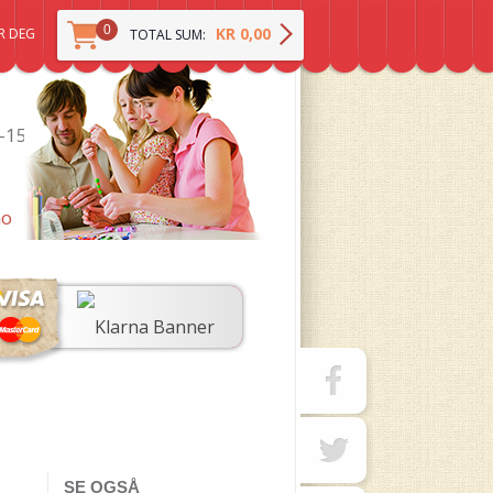
0
KR 0,00
R DEG
TOTAL SUM:
0-15
no
SE OGSÅ