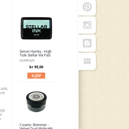
Simon Hurley - High
Tide Stellar Ink Pad
HUF89520
kr 95,00
raskt,
ritt
age
le
n
Cosmic Shimmer -
Velvet Dust Midnight