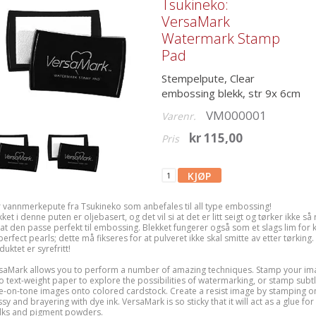
Tsukineko:
VersaMark
Watermark Stamp
Pad
Stempelpute, Clear
embossing blekk, str 9x 6cm
VM000001
Varenr.
kr 115,00
Pris
r vannmerkepute fra Tsukineko som anbefales til all type embossing!
ket i denne puten er oljebasert, og det vil si at det er litt seigt og tørker ikke så 
k at den passe perfekt til embossing. Blekket fungerer også som et slags lim for k
erfect pearls; dette må fikseres for at pulveret ikke skal smitte av etter tørking.
uktet er syrefritt!
saMark allows you to perform a number of amazing techniques. Stamp your im
o text-weight paper to explore the possibilities of watermarking, or stamp subt
e-on-tone images onto colored cardstock. Create a resist image by stamping o
sy and brayering with dye ink. VersaMark is so sticky that it will act as a glue for
lks and pigment powders.