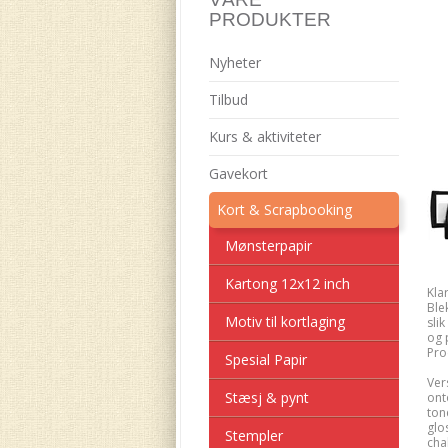
PRODUKTER
Nyheter
Tilbud
Kurs & aktiviteter
Gavekort
Kort & Scrapbooking
Mønsterpapir
Kartong 12x12 inch
Kla
Blek
Motiv til kortlaging
sli
og p
Prod
Spesial Papir
Ver
Stæsj & pynt
ont
ton
glos
Stempler
cha