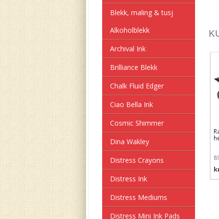
Blekk, maling & tusj
Alkoholblekk
K
Archival Ink
Brilliance Blekk
Chalk Fluid Edger
Ciao Bella Ink
Cosmic Shimmer
Ra
h
Dina Wakley
8
Distress Crayons
k
Distress Ink
Distress Mediums
Distress Mini Ink Pads