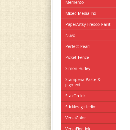
Memento
Mixed Media Inx
PaperArtsy Fresco Paint
Nuvo
Perfect Pearl
Picket Fence
Simon Hurley
Stamperia Paste &
pigment
StazOn Ink
Stickles glitterlim
VersaColor
VersaFine Ink