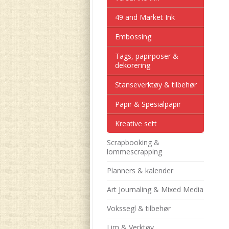
49 and Market Ink
Embossing
Tags, papirposer &
dekorering
Stanseverktøy & tilbehør
Papir & Spesialpapir
Kreative sett
Scrapbooking &
lommescrapping
Planners & kalender
Art Journaling & Mixed Media
Vokssegl & tilbehør
Lim & Verktøy