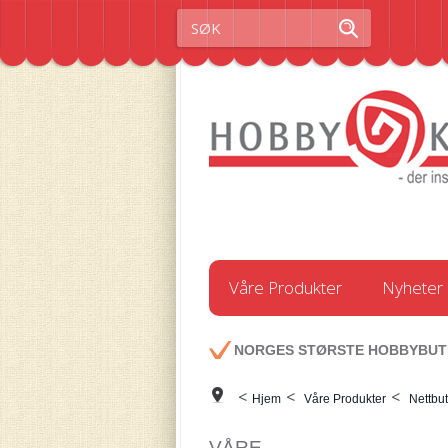
Våre Produkter
Nyheter
NORGES STØRSTE HOBBYBUT
<
<
<
Hjem
Våre Produkter
Nettbut
VÅRE