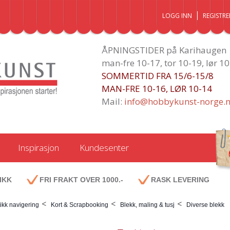
LOGG INN
REGISTRE
ÅPNINGSTIDER på Karihaugen
man-fre 10-17, tor 10-19, lør 1
SOMMERTID FRA 15/6-15/8
MAN-FRE 10-16, LØR 10-14
Mail:
info@hobbykunst-norge.
Inspirasjon
Kundesenter
IKK
FRI FRAKT OVER 1000.-
RASK LEVERING
<
<
<
ikk navigering
Kort & Scrapbooking
Blekk, maling & tusj
Diverse blekk