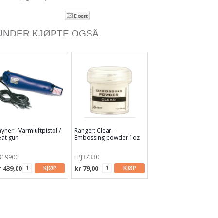
UNDER KJØPTE OGSÅ
yher - Varmluftpistol /
Ranger: Clear -
eat gun
Embossing powder 1oz
919900
EPJ37330
r 439,00
KJØP
kr 79,00
KJØP