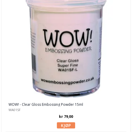
Maling & Tusj
Oppbevaring
Papir, Kort & Konvolutt
Sjablong & Tilbehør
Smykkelaging
Tegneutstyr, penner & tusjer
Tekstil hobby
Dekor & Bord
Gaveinnpakking
Kake & Bake
WOW! - Clear Gloss Embossing Powder 15ml
WA01SF
Bøker & Blader
kr 79,00
Tema