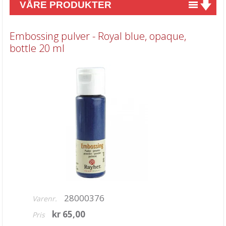
VÅRE PRODUKTER
Nyheter
Embossing pulver - Royal blue, opaque,
Tilbud
bottle 20 ml
Kurs & aktiviteter
Gavekort
Kort & Scrapbooking
Mønsterpapir
Kartong 12x12 inch
Motiv til kortlaging
Spesial Papir
Stæsj & pynt
28000376
Varenr.
kr 65,00
Stempler
Pris