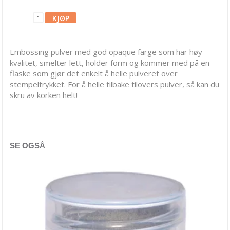
Blekk, maling & tusj
Embossing
Distress embossing
Embossing pulver med god opaque farge som har høy
kvalitet, smelter lett, holder form og kommer med på en
Diverse embossing
flaske som gjør det enkelt å helle pulveret over
stempeltrykket. For å helle tilbake tilovers pulver, så kan du
Ranger Embossing
skru av korken helt!
Embossing tilbehør
Hero Art Embossing
Lindy's Embossing
SE OGSÅ
Tags, papirposer & dekorering
Stanseverktøy & tilbehør
Papir & Spesialpapir
Kreative sett