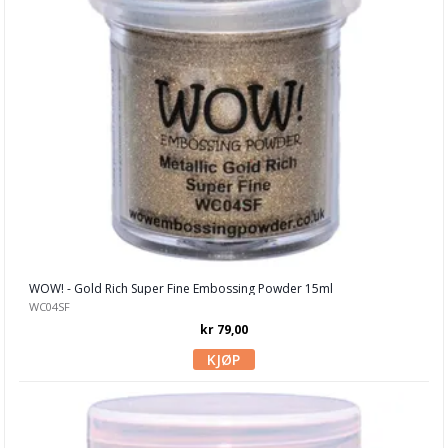
Scrapbooking & lommescrapping
Planners & kalender
Art Journaling & Mixed Media
Vokssegl & tilbehør
Lim & Verktøy
Barnehobby
Bånd, Blonder & Tekstil
Garn & Tilbehør
WOW! - Gold Rich Super Fine Embossing Powder 15ml
WC04SF
Gips, støp, form
kr 79,00
Hobby - generelt
Julens produkter
Kunstnermateriell