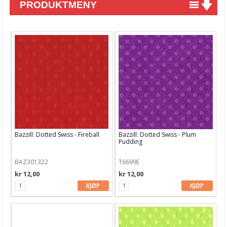
PRODUKTMENY
Nyheter
Tilbud
Kurs & aktiviteter
Gavekort
Kort & Scrapbooking
Mønsterpapir
Bazzill: Dotted Swiss - Fireball
Bazzill: Dotted Swiss - Plum
Kartong 12x12 inch
Pudding
Rayher kartong
BAZ301322
T6699E
kr 12,00
kr 12,00
American Craft
KJØP
KJØP
Bazzill Bling
Diverse kartong