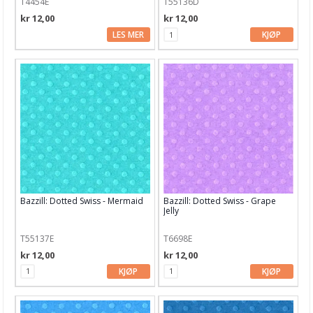
T4454E
T55136D
kr 12,00
kr 12,00
LES MER
KJØP
Bazzill: Dotted Swiss - Mermaid
Bazzill: Dotted Swiss - Grape
Jelly
T55137E
T6698E
kr 12,00
kr 12,00
KJØP
KJØP