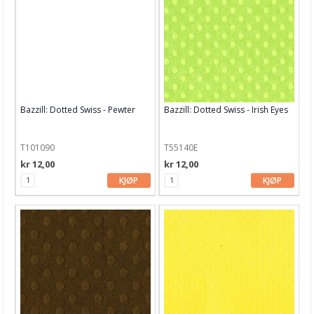
Bazzill Dotted Swiss
Bazzill Fourz
Bazzill Mono Canvas
Smoothies / glatt kartong
Bazzill: Dotted Swiss - Pewter
Bazzill: Dotted Swiss - Irish Eyes
Florence kartong
Glitter & metallik kartong
T101090
T55140E
kr 12,00
kr 12,00
Heavy weigth
KJØP
KJØP
Motiv til kortlaging
Spesial Papir
Stæsj & pynt
Stempler
Blekk, maling & tusj