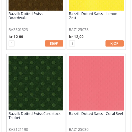
Embossing
Bazzill: Dotted Swiss -
Bazzill: Dotted Swiss - Lemon
Tags, papirposer & dekorering
Boardwalk
Zest
Stanseverktøy & tilbehør
BAZ301323
BAZ125078
kr 12,00
kr 12,00
Papir & Spesialpapir
KJØP
KJØP
Kreative sett
Scrapbooking & lommescrapping
Planners & kalender
Art Journaling & Mixed Media
Vokssegl & tilbehør
Lim & Verktøy
Bazzill: Dotted Swiss Cardstock -
Bazzill: Dotted Swiss - Coral Reef
Barnehobby
Thicket
Bånd, Blonder & Tekstil
BAZ121198
BAZ125080