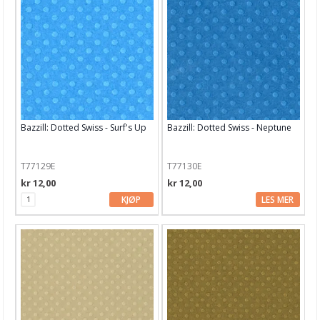
Bazzill: Dotted Swiss - Surf's Up
Bazzill: Dotted Swiss - Neptune
T77129E
T77130E
kr 12,00
kr 12,00
KJØP
LES MER