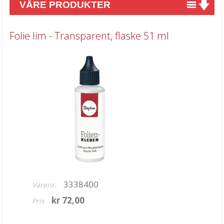
VÅRE PRODUKTER
Nyheter
Folie lim - Transparent, flaske 51 ml
Tilbud
Kurs & aktiviteter
Gavekort
Kort & Scrapbooking
Scrapbooking & lommescrapping
Planners & kalender
Art Journaling & Mixed Media
Vokssegl & tilbehør
3338400
Varenr.
Lim & Verktøy
kr 72,00
Pris
Akrylklosser