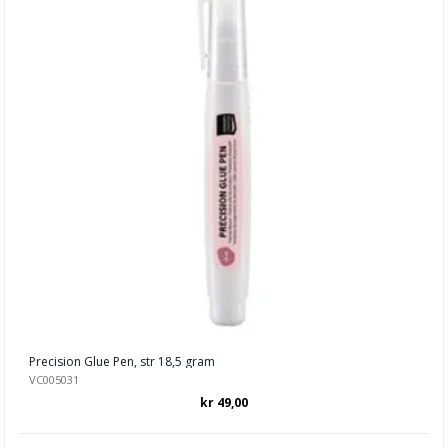
Dekor & Bord
Gaveinnpakking
Kake & Bake
Bøker & Blader
Tema
Leverandører
Precision Glue Pen, str 18,5 gram
VC005031
kr 49,00