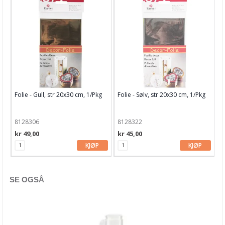
Garn & Tilbehør
Gips, støp, form
Hobby - generelt
Julens produkter
Kunstnermateriell
Folie - Gull, str 20x30 cm, 1/Pkg
Folie - Sølv, str 20x30 cm, 1/Pkg
Maling & Tusj
Oppbevaring
8128306
8128322
kr 49,00
kr 45,00
Papir, Kort & Konvolutt
KJØP
KJØP
Sjablong & Tilbehør
Smykkelaging
SE OGSÅ
Tegneutstyr, penner & tusjer
Tekstil hobby