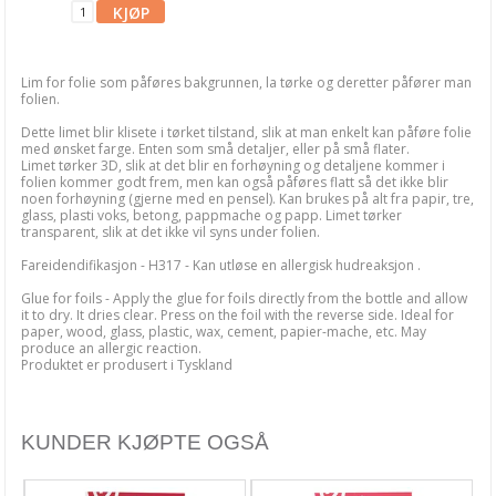
Brayer & Skraper
Diverse
Lim for folie som påføres bakgrunnen, la tørke og deretter påfører man
Glue dots & 3D puter
folien.
Dette limet blir klisete i tørket tilstand, slik at man enkelt kan påføre folie
Limprodukter
med ønsket farge. Enten som små detaljer, eller på små flater.
Limet tørker 3D, slik at det blir en forhøyning og detaljene kommer i
Pensler
folien kommer godt frem, men kan også påføres flatt så det ikke blir
noen forhøyning (gjerne med en pensel). Kan brukes på alt fra papir, tre,
glass, plasti voks, betong, pappmache og papp. Limet tørker
Rengjøring
transparent, slik at det ikke vil syns under folien.
Sakser & skalpell
Fareidendifikasjon - H317 - Kan utløse en allergisk hudreaksjon .
Glue for foils - Apply the glue for foils directly from the bottle and allow
Skjærebrett & scoringboard
it to dry. It dries clear. Press on the foil with the reverse side. Ideal for
paper, wood, glass, plastic, wax, cement, papier-mache, etc. May
Tape & limark
produce an allergic reaction.
Produktet er produsert i Tyskland
Verktøy
Barnehobby
KUNDER KJØPTE OGSÅ
Bånd, Blonder & Tekstil