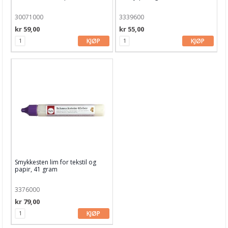
Garn & Tilbehør
30071000
3339600
Gips, støp, form
kr 59,00
kr 55,00
KJØP
KJØP
Hobby - generelt
Julens produkter
Kunstnermateriell
Maling & Tusj
Oppbevaring
Papir, Kort & Konvolutt
Sjablong & Tilbehør
Smykkesten lim for tekstil og
papir, 41 gram
Smykkelaging
3376000
Tegneutstyr, penner & tusjer
kr 79,00
KJØP
Tekstil hobby