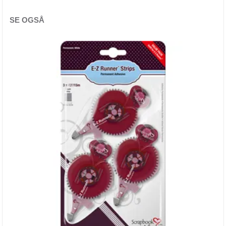
Dekor & Bord
SE OGSÅ
Gaveinnpakking
Kake & Bake
Bøker & Blader
Tema
Leverandører