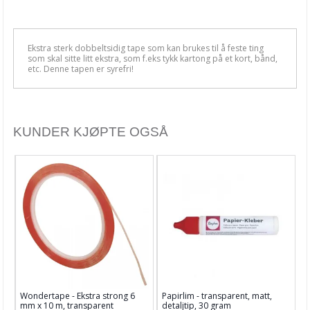
Brayer & Skraper
Diverse
Ekstra sterk dobbeltsidig tape som kan brukes til å feste ting
som skal sitte litt ekstra, som f.eks tykk kartong på et kort, bånd,
Glue dots & 3D puter
etc. Denne tapen er syrefri!
Limprodukter
Pensler
KUNDER KJØPTE OGSÅ
Rengjøring
Sakser & skalpell
Skjærebrett & scoringboard
Tape & limark
Verktøy
Barnehobby
Bånd, Blonder & Tekstil
Wondertape - Ekstra strong 6
Papirlim - transparent, matt,
mm x 10 m, transparent
detaljtip, 30 gram