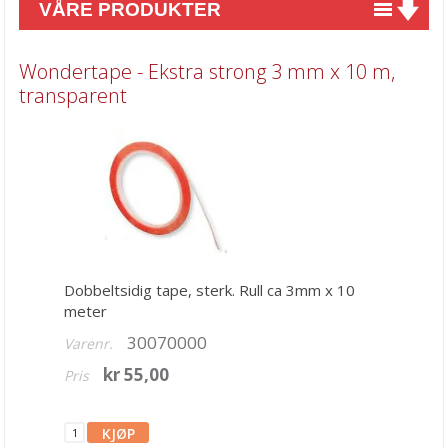
VÅRE PRODUKTER
Nyheter
Wondertape - Ekstra strong 3 mm x 10 m,
Tilbud
transparent
Kurs & aktiviteter
Gavekort
Kort & Scrapbooking
Scrapbooking & lommescrapping
Planners & kalender
Dobbeltsidig tape, sterk. Rull ca 3mm x 10
meter
Art Journaling & Mixed Media
30070000
Varenr.
Vokssegl & tilbehør
kr 55,00
Pris
Lim & Verktøy
Akrylklosser