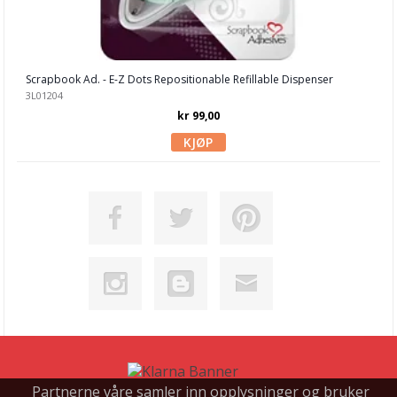
Scrapbook Ad. - E-Z Dots Repositionable Refillable Dispenser
3L01204
kr 99,00
Partnerne våre samler inn opplysninger og bruker