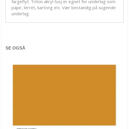
fargeflyt. Triton akryl tusj er egnet for underlag som
Decoupage
papir, lerret, kartong etc. Vær bestandig på sugende
underlag.
Effekt maling (PicTixx)
Fargepigment
Folie & Bladgull
Glass- og porselens maling
SE OGSÅ
Hobbymaling
Krakeleringsmaling
Krittusj
Lakk & Tilbehør
Lasur, transparent maling
Metallisk maling
PerlePenn