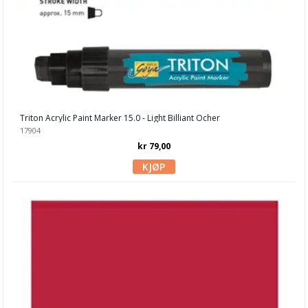
Spray
Struktur
Triton Akryl tusj
Utendørsmaling
Oppbevaring
Triton Acrylic Paint Marker 15.0 - Light Billiant Ocher
17904
Papir, Kort & Konvolutt
kr 79,00
Sjablong & Tilbehør
Smykkelaging
Tegneutstyr, penner & tusjer
Tekstil hobby
Dekor & Bord
Gaveinnpakking