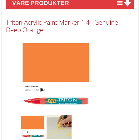
VÅRE PRODUKTER
Nyheter
Triton Acrylic Paint Marker 1.4 - Genuine
Tilbud
Deep Orange
Kurs & aktiviteter
Gavekort
Kort & Scrapbooking
Scrapbooking & lommescrapping
Planners & kalender
Art Journaling & Mixed Media
Vokssegl & tilbehør
Lim & Verktøy
Barnehobby