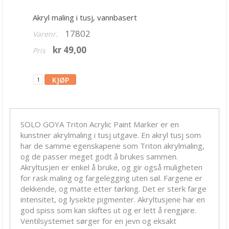
Bånd, Blonder & Tekstil
Akryl maling i tusj, vannbasert
Garn & Tilbehør
17802
Varenr.
Gips, støp, form
kr 49,00
Pris
Hobby - generelt
Julens produkter
Kunstnermateriell
Maling & Tusj
SOLO GOYA Triton Acrylic Paint Marker er en
kunstner akrylmaling i tusj utgave. En akryl tusj som
Annen maling
har de samme egenskapene som Triton akrylmaling,
og de passer meget godt å brukes sammen.
Akvarellmaling
Akryltusjen er enkel å bruke, og gir også muligheten
Art Pen
for rask maling og fargelegging uten søl. Fargene er
dekkende, og matte etter tørking. Det er sterk farge
Barnemaling
intensitet, og lysekte pigmenter. Akryltusjene har en
god spiss som kan skiftes ut og er lett å rengjøre.
Chalk paint
Ventilsystemet sørger for en jevn og eksakt