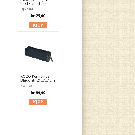
25x13 cm, 1 stk
DJ509049
kr 25,00
KOZO Pennalhus -
Black, str 21x7x7 cm
KOZO0306
kr 99,00