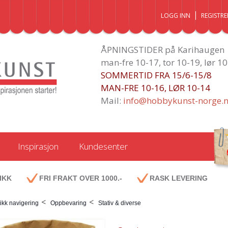
LOGG INN
REGISTRE
ÅPNINGSTIDER på Karihaugen
man-fre 10-17, tor 10-19, lør 1
SOMMERTID FRA 15/6-15/8
MAN-FRE 10-16, LØR 10-14
Mail:
info@hobbykunst-norge.
Inspirasjon
Kundesenter
IKK
FRI FRAKT OVER 1000.-
RASK LEVERING
<
<
ikk navigering
Oppbevaring
Stativ & diverse