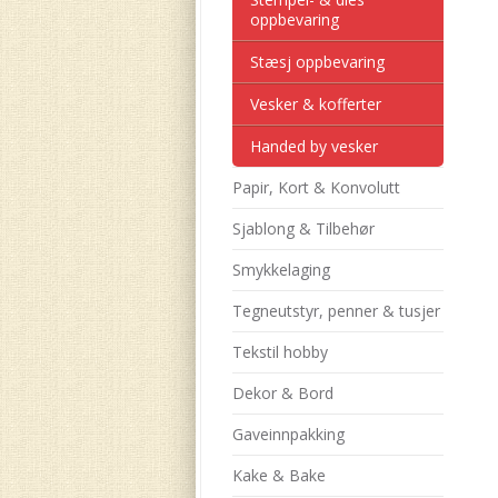
oppbevaring
Stæsj oppbevaring
Vesker & kofferter
Handed by vesker
Papir, Kort & Konvolutt
Sjablong & Tilbehør
Smykkelaging
Tegneutstyr, penner & tusjer
Tekstil hobby
Dekor & Bord
Gaveinnpakking
Kake & Bake