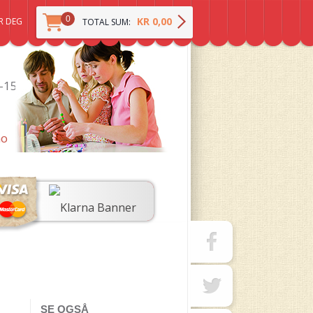
0
KR 0,00
R DEG
TOTAL SUM:
0-15
no
SE OGSÅ