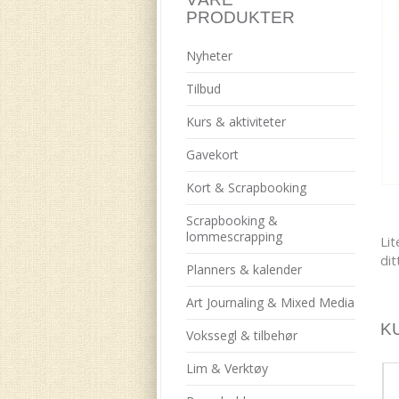
PRODUKTER
Nyheter
Tilbud
Kurs & aktiviteter
Gavekort
Kort & Scrapbooking
Scrapbooking &
lommescrapping
Lit
dit
Planners & kalender
Art Journaling & Mixed Media
K
Vokssegl & tilbehør
Lim & Verktøy