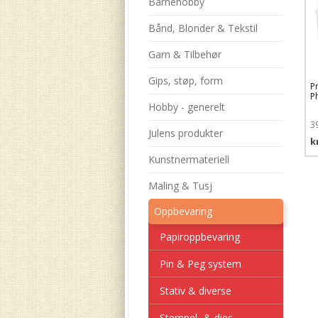
Barnehobby
Bånd, Blonder & Tekstil
Garn & Tilbehør
Gips, støp, form
P
P
Hobby - generelt
3
Julens produkter
k
Kunstnermateriell
Maling & Tusj
Oppbevaring
Papiroppbevaring
Pin & Peg system
Stativ & diverse
Stempel- & dies