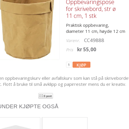
Oppbevaringspose
for skrivebord, str ø
11 cm, 1 stk
Praktisk oppbevaring,
diameter 11 cm, høyde 12 cm
CC49888
Varenr.
kr 55,00
Pris
en oppbevaringskurv eller avfallskurv som kan stå på skriveborde
t. Flott å bruke til små avklipp og papirrester mens du er kreativ.
UNDER KJØPTE OGSÅ