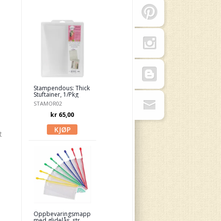
Stampendous: Thick
Stuftainer, 1/Pkg
STAMOR02
kr 65,00
t
Oppbevaringsmappe
med glidelås, str