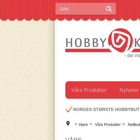
Våre Produkter
Nyheter
NORGES STØRSTE HOBBYBUT
<
<
<
Hjem
Våre Produkter
Nettbut
VÅRE