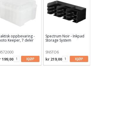
raktisk oppbevaring -
Spectrum Noir - Inkpad
hoto Keeper, 7 deler
Storage System
9572000
SNSTO6
r 199,00
KJØP
kr 219,00
KJØP