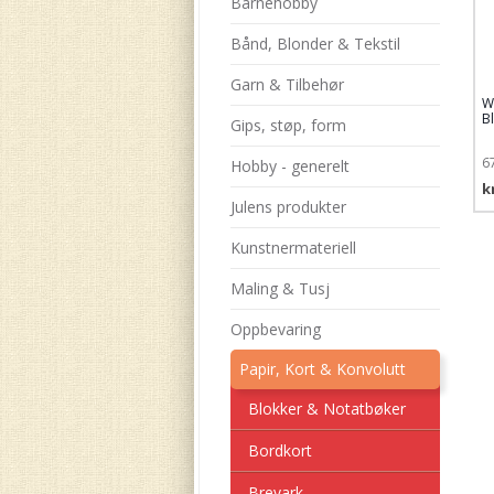
Barnehobby
Bånd, Blonder & Tekstil
Garn & Tilbehør
W
B
Gips, støp, form
2
6
Hobby - generelt
k
Julens produkter
Kunstnermateriell
Maling & Tusj
Oppbevaring
Papir, Kort & Konvolutt
Blokker & Notatbøker
Bordkort
Brevark