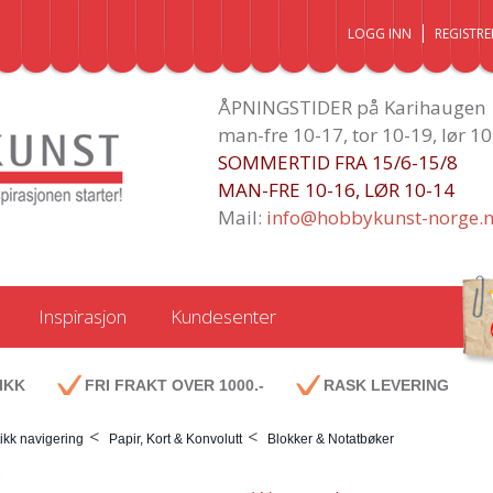
LOGG INN
REGISTRE
ÅPNINGSTIDER på Karihaugen
man-fre 10-17, tor 10-19, lør 1
SOMMERTID FRA 15/6-15/8
MAN-FRE 10-16, LØR 10-14
Mail:
info@hobbykunst-norge.
Inspirasjon
Kundesenter
IKK
FRI FRAKT OVER 1000.-
RASK LEVERING
<
<
ikk navigering
Papir, Kort & Konvolutt
Blokker & Notatbøker