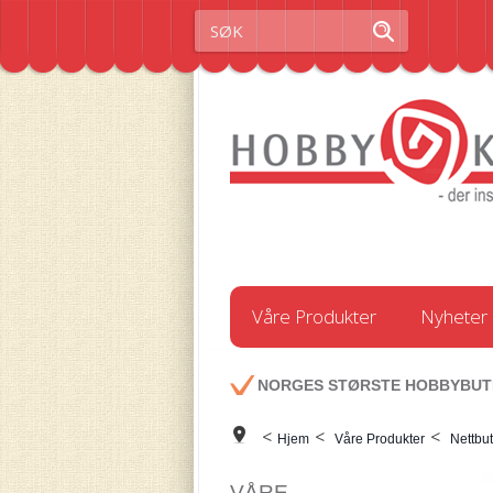
Våre Produkter
Nyheter
NORGES STØRSTE HOBBYBUT
<
<
<
Hjem
Våre Produkter
Nettbut
VÅRE