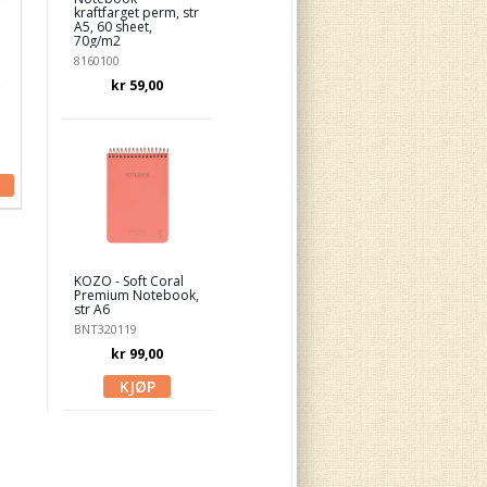
kraftfarget perm, str
A5, 60 sheet,
70g/m2
8160100
kr 59,00
KOZO - Soft Coral
Premium Notebook,
str A6
BNT320119
kr 99,00