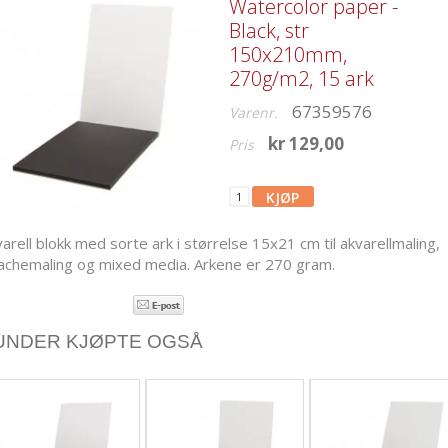
Watercolor paper -
Black, str
150x210mm,
270g/m2, 15 ark
67359576
Varenr.
kr 129,00
Pris
arell blokk med sorte ark i størrelse 15x21 cm til akvarellmaling,
achemaling og mixed media. Arkene er 270 gram.
UNDER KJØPTE OGSÅ