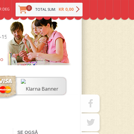
0
KR 0,00
R DEG
TOTAL SUM:
0-15
no
SE OGSÅ