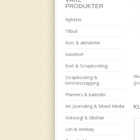
PRODUKTER
Nyheter
Tilbud
Kurs & aktiviteter
Gavekort
Kort & Scrapbooking
Akv
Scrapbooking &
go
lommescrapping
Planners & kalender
Art Journaling & Mixed Media
K
Vokssegl & tilbehør
Lim & Verktøy