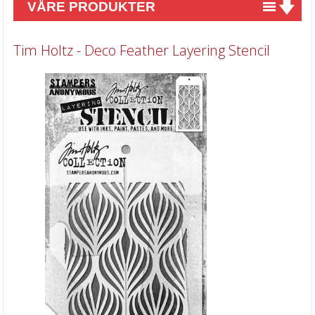
VÅRE PRODUKTER
Nyheter
Tim Holtz - Deco Feather Layering Stencil
Tilbud
Kurs & aktiviteter
Gavekort
Kort & Scrapbooking
Scrapbooking & lommescrapping
Planners & kalender
Art Journaling & Mixed Media
Vokssegl & tilbehør
Lim & Verktøy
Barnehobby