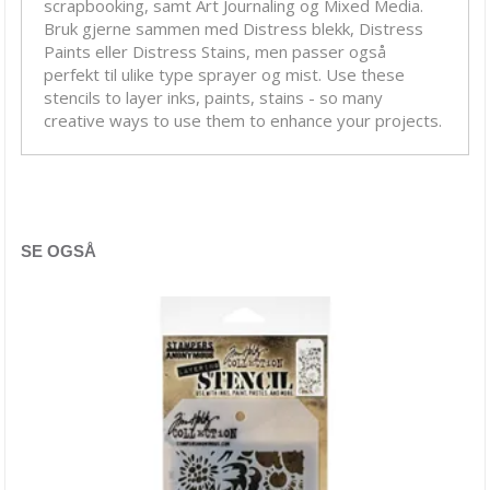
scrapbooking, samt Art Journaling og Mixed Media.
Crafter's Workshop
Bruk gjerne sammen med Distress blekk, Distress
Dina Wakley
Paints eller Distress Stains, men passer også
perfekt til ulike type sprayer og mist. Use these
Diverse stensiler
stencils to layer inks, paints, stains - so many
creative ways to use them to enhance your projects.
Dylusions
Kreul stensiler
Maler
SE OGSÅ
MFT stensiler
Møbel- & veggsjablong
Rayher stensiler
Sjablong redskap
Studio Light stensiler
TEKSTIL Sjablong