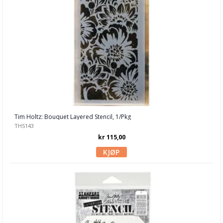
Tim Holtz
Smykkelaging
Tegneutstyr, penner & tusjer
Tekstil hobby
Dekor & Bord
Gaveinnpakking
Tim Holtz: Bouquet Layered Stencil, 1/Pkg
Kake & Bake
THS143
Bøker & Blader
kr 115,00
Tema
Leverandører