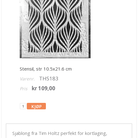
Bånd, Blonder & Tekstil
Garn & Tilbehør
Gips, støp, form
Hobby - generelt
Julens produkter
Kunstnermateriell
Stensil, str 10.5x21.6 cm
Maling & Tusj
THS183
Varenr.
Oppbevaring
kr 109,00
Pris
Papir, Kort & Konvolutt
Sjablong & Tilbehør
Alfabet
Carabelle
Sjablong fra Tim Holtz perfekt for kortlaging,