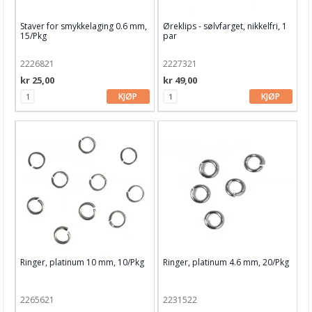
Staver for smykkelaging 0.6 mm,
Øreklips - sølvfarget, nikkelfri, 1
15/Pkg
par
2226821
2227321
kr 25,00
kr 49,00
KJØP
KJØP
Ringer, platinum 10 mm, 10/Pkg
Ringer, platinum 4.6 mm, 20/Pkg
2265621
2231522