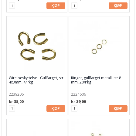
KJØP
KJØP
Wire beskyttelse - Gullfarget, str
Ringer, gullfarget metall, str 8
4x3mm, 4/Pkg
mm, 20/Pkg
2239206
2224606
kr 35,00
kr 39,00
KJØP
KJØP