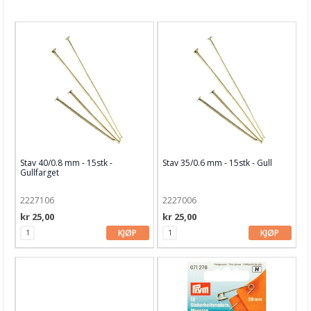
Nyheter
Tilbud
Kurs & aktiviteter
Gavekort
Kort & Scrapbooking
Scrapbooking & lommescrapping
Stav 40/0.8 mm - 15stk -
Stav 35/0.6 mm - 15stk - Gull
Planners & kalender
Gullfarget
Art Journaling & Mixed Media
2227106
2227006
kr 25,00
kr 25,00
Vokssegl & tilbehør
KJØP
KJØP
Lim & Verktøy
Barnehobby
Bånd, Blonder & Tekstil