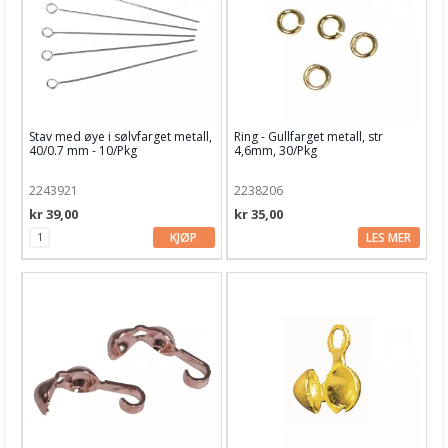
Treperler
Verktøy
Tegneutstyr, penner & tusjer
Stav med øye i sølvfarget metall,
Ring - Gullfarget metall, str
Tekstil hobby
40/0.7 mm - 10/Pkg
4,6mm, 30/Pkg
Dekor & Bord
2243921
2238206
kr 39,00
kr 35,00
Gaveinnpakking
KJØP
LES MER
Kake & Bake
Bøker & Blader
Tema
Leverandører