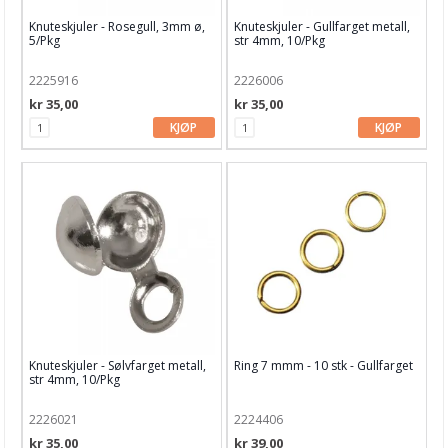
Knuteskjuler - Rosegull, 3mm ø,
Knuteskjuler - Gullfarget metall,
5/Pkg
str 4mm, 10/Pkg
2225916
2226006
kr 35,00
kr 35,00
KJØP
KJØP
Knuteskjuler - Sølvfarget metall,
Ring 7 mmm - 10 stk - Gullfarget
str 4mm, 10/Pkg
2226021
2224406
kr 35,00
kr 39,00