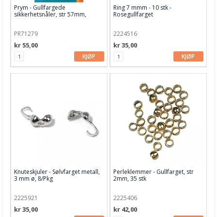
Diverse perler
Prym - Gullfargede
Ring 7 mmm - 10 stk -
sikkerhetsnåler, str 57mm,
Rosegullfarget
12/Pkg
Glass sticks
PR71279
2224516
Glassperler
kr 55,00
kr 35,00
KJØP
KJØP
Glassvoksperler
Lenke/Kjede/Armebånd
Løse perler
Lås/Ørestikker/Ring
Mellomdeler/Kappe
Metall
Metall bokstaver
Knuteskjuler - Sølvfarget metall,
Perleklemmer - Gullfarget, str
3 mm ø, 8/Pkg
2mm, 35 stk
Plast perler
2225921
2225406
Ringer
kr 35,00
kr 42,00