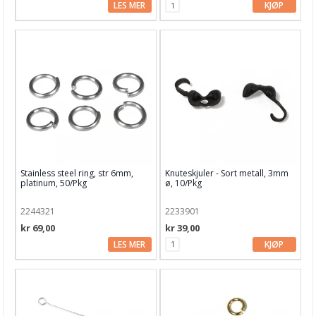
LES MER
KJØP
Rocailles, ø 2.0 mm
Rocailles, ø 2.6 mm
Rocailles, 4.0 mm
Rocailles - Papillion
Rocailles, diverse
Swarovski
Stainless steel ring, str 6mm,
Knuteskjuler - Sort metall, 3mm
Sett
platinum, 50/Pkg
ø, 10/Pkg
Shamballa
2244321
2233901
kr 69,00
kr 39,00
Smykkebetong
LES MER
KJØP
Snor/Wire/Strikk
Stave/Ringer/Klemmer
Tilbehør