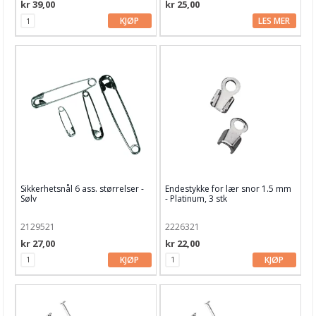
kr 39,00
kr 25,00
KJØP
LES MER
Sikkerhetsnål 6 ass. størrelser -
Endestykke for lær snor 1.5 mm
Sølv
- Platinum, 3 stk
2129521
2226321
kr 27,00
kr 22,00
KJØP
KJØP