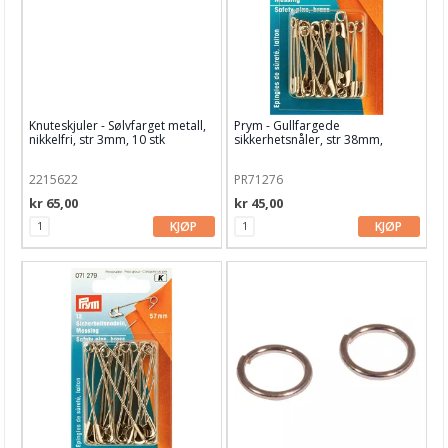
Garn & Tilbehør
Gips, støp, form
Hobby - generelt
Knuteskjuler - Sølvfarget metall,
Prym - Gullfargede
Julens produkter
nikkelfri, str 3mm, 10 stk
sikkerhetsnåler, str 38mm,
12/Pkg
Kunstnermateriell
2215622
PR71276
Maling & Tusj
kr 65,00
kr 45,00
KJØP
KJØP
Oppbevaring
Papir, Kort & Konvolutt
Sjablong & Tilbehør
Smykkelaging
Anheng
Charms