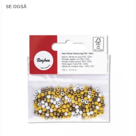
Charms
SE OGSÅ
Diverse perler
Glass sticks
Glassperler
Glassvoksperler
Lenke/Kjede/Armebånd
Løse perler
Lås/Ørestikker/Ring
Mellomdeler/Kappe
Metall
Metall bokstaver
Plast perler