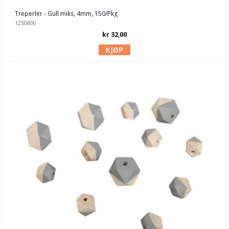
Ringer
Treperler - Gull miks, 4mm, 150/Pkg
1250800
Rocailles, ø 2.0 mm
kr 32,00
Rocailles, ø 2.6 mm
Rocailles, 4.0 mm
Rocailles - Papillion
Rocailles, diverse
Swarovski
Sett
Shamballa
Smykkebetong
Snor/Wire/Strikk
Stave/Ringer/Klemmer