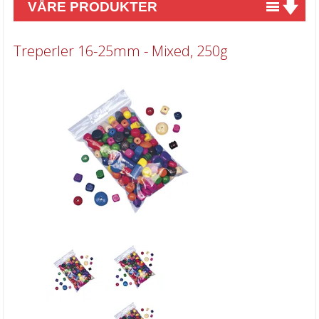
VÅRE PRODUKTER
Nyheter
Treperler 16-25mm - Mixed, 250g
Tilbud
Kurs & aktiviteter
Gavekort
Kort & Scrapbooking
Scrapbooking & lommescrapping
Planners & kalender
Art Journaling & Mixed Media
Vokssegl & tilbehør
Lim & Verktøy
Barnehobby