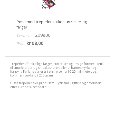
Bånd, Blonder & Tekstil
Garn & Tilbehør
Pose med treperler i ulike størrelser og
Gips, støp, form
farger
Hobby - generelt
1209800
Varenr.
Julens produkter
kr 98,00
Pris
Kunstnermateriell
Maling & Tusj
Treperler i forskjellige farger, størrelser og design former - bruk
til smukkholder og smokkesnorer, eller til barnesmykker og
Oppbevaring
hårpynt! Perlene varierer i størrelse fra 16-25 millimeter, og
kommer i pakke på 250 gram.
Papir, Kort & Konvolutt
Disse treperlene er produsert i Tyskland - giftfrie og produsert
etter Europeisk standard!
Sjablong & Tilbehør
Smykkelaging
Anheng