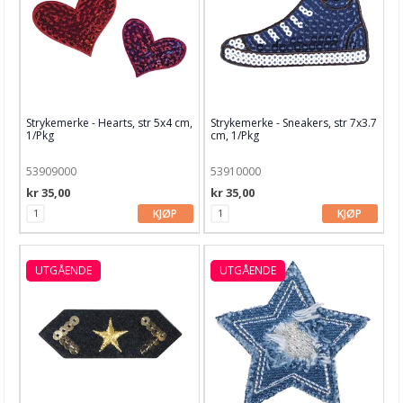
Strykemerke - Hearts, str 5x4 cm,
Strykemerke - Sneakers, str 7x3.7
1/Pkg
cm, 1/Pkg
53909000
53910000
kr 35,00
kr 35,00
KJØP
KJØP
UTGÅENDE
UTGÅENDE