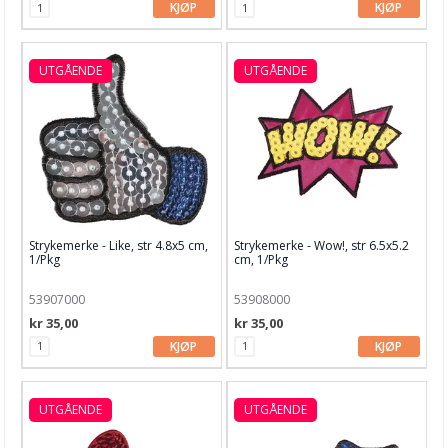
KJØP
KJØP
Kake & Bake
Bøker & Blader
UTGÅENDE
UTGÅENDE
Tema
Leverandører
Strykemerke - Like, str 4.8x5 cm,
Strykemerke - Wow!, str 6.5x5.2
1/Pkg
cm, 1/Pkg
53907000
53908000
kr 35,00
kr 35,00
KJØP
KJØP
UTGÅENDE
UTGÅENDE