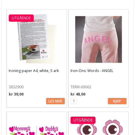
Nyheter
Tilbud
UTGÅENDE
Kurs & aktiviteter
Gavekort
Kort & Scrapbooking
Scrapbooking & lommescrapping
Ironing paper A4, white, 5 ark
Iron-Ons: Words - ANGEL
Planners & kalender
Art Journaling & Mixed Media
3832900
TERM-69062
kr 39,00
kr 48,00
Vokssegl & tilbehør
LES MER
KJØP
Lim & Verktøy
Barnehobby
UTGÅENDE
Bånd, Blonder & Tekstil