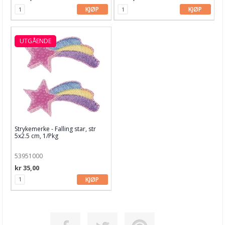
KJØP
KJØP
UTGÅENDE
Strykemerke - Falling star, str
5x2.5 cm, 1/Pkg
53951000
kr 35,00
KJØP