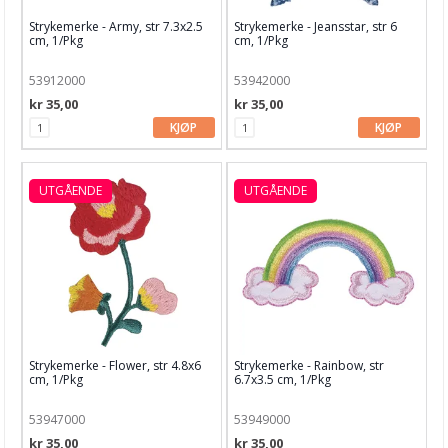
Strykemerke - Army, str 7.3x2.5
Strykemerke - Jeansstar, str 6
cm, 1/Pkg
cm, 1/Pkg
53912000
53942000
kr 35,00
kr 35,00
KJØP
KJØP
UTGÅENDE
UTGÅENDE
Strykemerke - Flower, str 4.8x6
Strykemerke - Rainbow, str
cm, 1/Pkg
6.7x3.5 cm, 1/Pkg
53947000
53949000
kr 35,00
kr 35,00