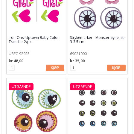
Garn & Tilbehør
Gips, støp, form
Hobby - generelt
Iron-Ons: Uptown Baby Color
Strykemerker - Monster øyne, str
Julens produkter
Transfer 2/pk
3-3.5 cm
Kunstnermateriell
UBFC-92925
69021000
Maling & Tusj
kr 48,00
kr 35,00
KJØP
KJØP
Oppbevaring
Papir, Kort & Konvolutt
UTGÅENDE
UTGÅENDE
Sjablong & Tilbehør
Smykkelaging
Tegneutstyr, penner & tusjer
Tekstil hobby