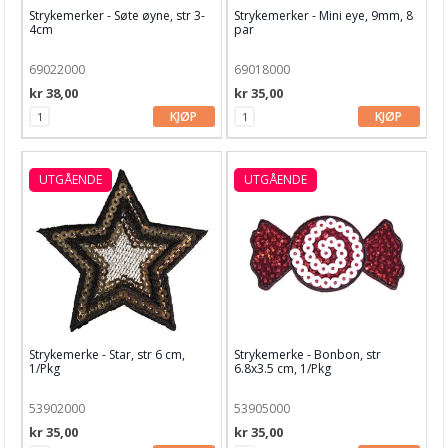
Batikkfarger
Strykemerker - Søte øyne, str 3-
Strykemerker - Mini eye, 9mm, 8
4cm
par
Bling & Nagler
69022000
69018000
Diverse
kr 38,00
kr 35,00
KJØP
KJØP
Iron-Ons
Silkemaling
UTGÅENDE
UTGÅENDE
Stoff
Tekstiler
Tekstilmaling
Tilbehør
Tekstil Tusj
Strykemerke - Star, str 6 cm,
Strykemerke - Bonbon, str
1/Pkg
6.8x3.5 cm, 1/Pkg
Dekor & Bord
53902000
53905000
Gaveinnpakking
kr 35,00
kr 35,00