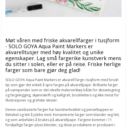
Støp moderne nisser i Raysin – med gull, sort og hvitt
Lag personlige julekort med reinsdyr av fingeravtrykk
Støp dine egne lys – moderne og dekorative
Lag fargerike småhus med rub-on transfers og Raysin
Møt våren med friske akvarellfarger i tusjform
- SOLO GOYA Aqua Paint Markers er
Dekorer med søte katter – lag personlige gaver og pynt med
akvarelltusjer med høy kvalitet og unike
rub-on transfers
egenskaper. Lag små fargerike kunstverk mens
du sitter i solen, eller er på reise. Friske herlige
Lag julekort, gaveposer og gaveesker med rub-on transfers
farger som bare gjør deg glad!
Lag dekorative juletrær i Raysin med rub-on
SOLO GOYA Aqua Paint Markers er akvarell farge i tusjform med brush
tip som gjør det enkelt å spre fargen på akvarellpapir. Brilliante farger
Støp dine egne dekorative hus i gips
på vannpensler som er det ideelle malerverktøy både for skissetegning
og fargelegging, skjønnskrift og kalligrafi, brushletters og ikke minst for
Filofax Garden Etui
illustrasjoner og grafiske skisser.
Raysin gipsmasse
Denne vannbaserte fargen har kunstnerkvalitet og penseltuppen er
fleksibel og lett å jobbe med. Konsentrerte farger som blander seg lett,
Årets påskekolleksjon
og som anbefales å brukes på akvarellpapir. Fargene kommer i 11
forskjellige farger pluss blender, og disse produktene er produsert i