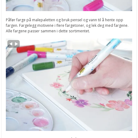
Fargede påskeegg
Tredekor blomster
Påfør farge på malepaletten og bruk pensel og vann til å hente opp
fargen. Fargelegg motivene i flere fargetoner, og lek deg med fargene.
Tørkede blomster
Alle fargene passer sammen i dette sortimentet.
Snart Valentines Day
DIY speil
NYE MATHIA STEMPLER
Slik lager du nisselykt
Slik lager du nissepynt til jul
Slik lager du julekuppel med nisser
Julekalender inspirasjon
Gøy med mosegummi
Nye STABILO sett