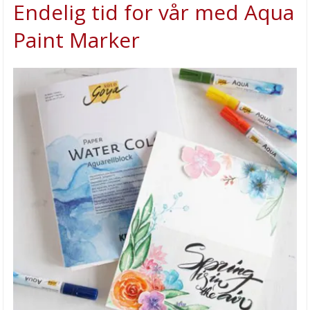
Endelig tid for vår med Aqua
Miniatyr sett
Paint Marker
Vennskapsarmbånd
DIY glassmosaikk
Utendørsmaling
HIMI Jelly Gouachemaling
HOBBYKUNST feirer 15 år
Skap vakre mandalaer med dot art
Bearly glue produkter
Praktiske oppbevaringsmapper
Støp dine egne spiralstearinlys
Støp dine egne lys i glass – med dekor av små trehus
Lag et moderne juletre av treperler – enkelt og elegant