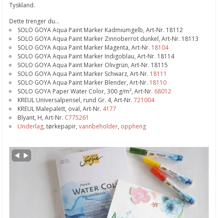
Vårlige støpeprosjekter
Tyskland.
Påskeharer i pastell
Dette trenger du...
SOLO GOYA Aqua Paint Marker Kadmiumgelb, Art-Nr. 18112
Små harepus potter
SOLO GOYA Aqua Paint Marker Zinnoberrot dunkel, Art-Nr. 18113
SOLO GOYA Aqua Paint Marker Magenta, Art-Nr.
18104
Bryllupsdies fra Studio Light
SOLO GOYA Aqua Paint Marker Indigoblau, Art-Nr. 18114
SOLO GOYA Aqua Paint Marker Olivgrün, Art-Nr. 18115
Nye MINTAY kolleksjoner
SOLO GOYA Aqua Paint Marker Schwarz, Art-Nr.
18111
SOLO GOYA Aqua Paint Marker Blender, Art-Nr.
18110
Masquerade fra Stamperia
SOLO GOYA Paper Water Color, 300 g/m², Art-Nr.
68012
KREUL Universalpensel, rund Gr. 4, Art-Nr.
721004
Wax And Seals Starter Set
KREUL Malepalett, oval, Art-Nr.
4177
Blyant, H, Art-Nr.
C775261
Art of Travelling
Underlag
, tørkepapir,
vannbeholder
,
oppheng
Create Happiness Watercolors Paint
Reinsdyr serviettringer
Smakfulle julegaver
Antonios Tzanidakis kurs 2
Antonios Tzanidakis kurs 1