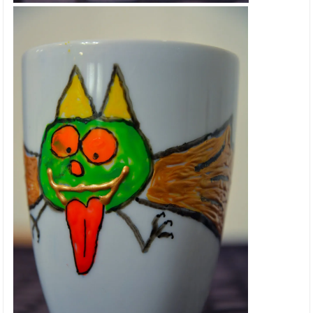
Lysdekor
Fargede påskeegg
Tredekor blomster
Tørkede blomster
Snart Valentines Day
DIY speil
NYE MATHIA STEMPLER
Slik lager du nisselykt
Slik lager du nissepynt til jul
Slik lager du julekuppel med nisser
Julekalender inspirasjon
Gøy med mosegummi