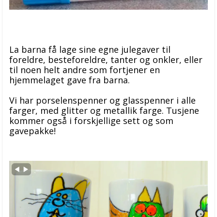
Lag et moderne juletre av treperler – enkelt og elegant
Støp moderne nisser i Raysin – med gull, sort og hvitt
Lag personlige julekort med reinsdyr av fingeravtrykk
La barna få lage sine egne julegaver til
foreldre, besteforeldre, tanter og onkler, eller
Støp dine egne lys – moderne og dekorative
til noen helt andre som fortjener en
hjemmelaget gave fra barna.
Lag fargerike småhus med rub-on transfers og Raysin
Vi har porselenspenner og glasspenner i alle
Dekorer med søte katter – lag personlige gaver og pynt med
farger, med glitter og metallik farge. Tusjene
rub-on transfers
kommer også i forskjellige sett og som
Lag julekort, gaveposer og gaveesker med rub-on transfers
gavepakke!
Lag dekorative juletrær i Raysin med rub-on
Støp dine egne dekorative hus i gips
Filofax Garden Etui
Raysin gipsmasse