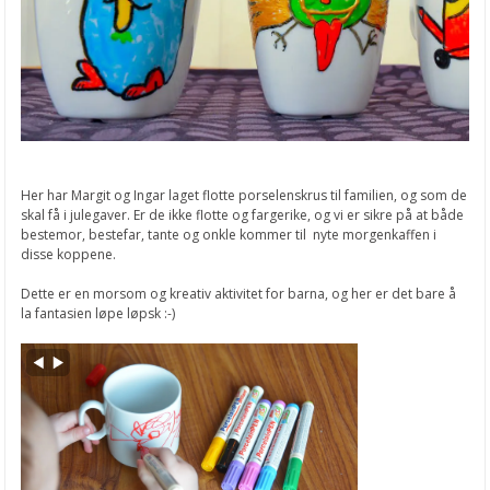
Årets påskekolleksjon
Vårlige støpeprosjekter
Påskeharer i pastell
Små harepus potter
Bryllupsdies fra Studio Light
Her har Margit og Ingar laget flotte porselenskrus til familien, og som de
Nye MINTAY kolleksjoner
skal få i julegaver. Er de ikke flotte og fargerike, og vi er sikre på at både
bestemor, bestefar, tante og onkle kommer til nyte morgenkaffen i
Masquerade fra Stamperia
disse koppene.
Wax And Seals Starter Set
Dette er en morsom og kreativ aktivitet for barna, og her er det bare å
la fantasien løpe løpsk :-)
Art of Travelling
Create Happiness Watercolors Paint
Reinsdyr serviettringer
Smakfulle julegaver
Antonios Tzanidakis kurs 2