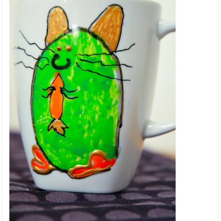
Klippeark fra Hobbykunst
Lag julepynt med barna
Snømann lykt
Telys lykt
Kreative kalendergaver hobby
Kreative kalendergaver kort
Kreative kalendergaver for barna
Nytt design fra Reprint
Filofax Eco Essential
Påskepynt med isoporegg
Påskekurv
Støpeform for lysestaker