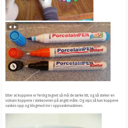
Antonios Tzanidakis kurs 1
Love Notes fra Echo Park
Nye påskeark fra Reprint
Nye bryllupsark fra Reprint
Spring Garden fra Simple Stories
Påskehare pynt
Støpeform med påskemotiver
En støpeform, flere muligheter!
Påskegirlander
Etter at koppene er ferdig tegnet så må de tørke litt, og så steker en
voksen koppene i stekeovnen på angitt måte. Og vips så kan koppene
Vårens store nyhet!
vaskes opp og tilogmed inn i oppvaskmaskinen.
Karsepottekaniner
Tovet påskehare