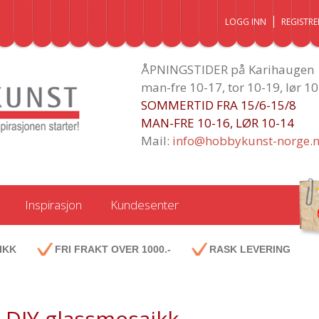
LOGG INN
REGISTRE
ÅPNINGSTIDER på Karihaugen
man-fre 10-17, tor 10-19, lør 1
SOMMERTID FRA 15/6-15/8
MAN-FRE 10-16, LØR 10-14
Mail:
info@hobbykunst-norge.
Inspirasjon
Kundesenter
IKK
FRI FRAKT OVER 1000.-
RASK LEVERING
DIY glassmosaikk