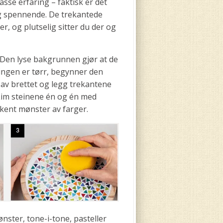
masse erfaring – faktisk er det
g spennende. De trekantede
r, og plutselig sitter du der og
. Den lyse bakgrunnen gjør at de
lingen er tørr, begynner den
av brettet og legg trekantene
 Lim steinene én og én med
lekent mønster av farger.
nster, tone-i-tone, pasteller