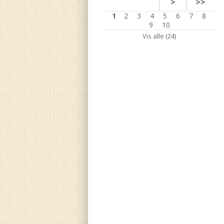
>
>>
1
2
3
4
5
6
7
8
9
10
Vis alle (24)