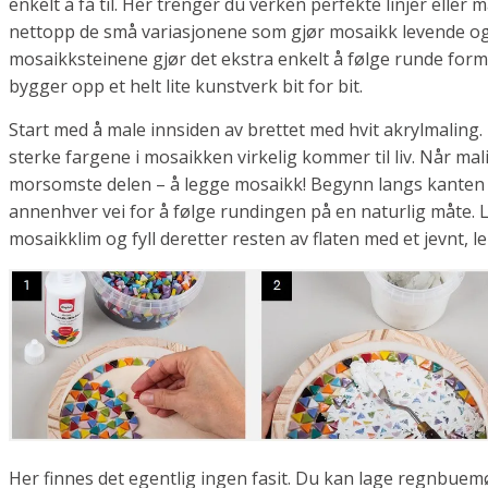
enkelt å få til. Her trenger du verken perfekte linjer eller 
nettopp de små variasjonene som gjør mosaikk levende o
mosaikksteinene gjør det ekstra enkelt å følge runde forme
bygger opp et helt lite kunstverk bit for bit.
Start med å male innsiden av brettet med hvit akrylmaling
sterke fargene i mosaikken virkelig kommer til liv. Når ma
morsomste delen – å legge mosaikk! Begynn langs kanten 
annenhver vei for å følge rundingen på en naturlig måte.
mosaikklim og fyll deretter resten av flaten med et jevnt, 
Her finnes det egentlig ingen fasit. Du kan lage regnbuemø