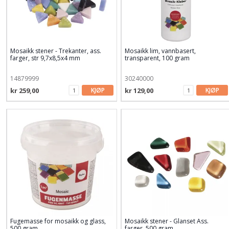
Mosaikk stener - Trekanter, ass.
Mosaikk lim, vannbasert,
farger, str 9,7x8,5x4 mm
transparent, 100 gram
14879999
30240000
kr 259,00
KJØP
kr 129,00
KJØP
Fugemasse for mosaikk og glass,
Mosaikk stener - Glanset Ass.
500 gram
farger, 500 gram