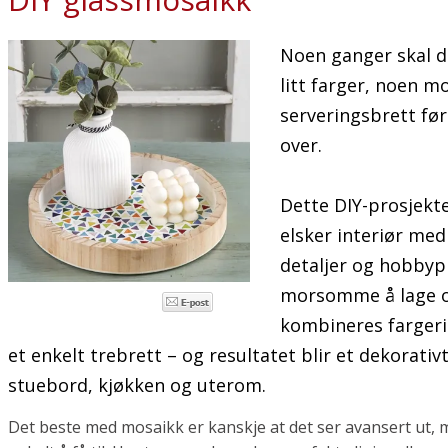
Noen ganger skal de
litt farger, noen m
serveringsbrett før
over.
Dette DIY-prosjekt
elsker interiør med
detaljer og hobbyp
morsomme å lage og
kombineres farger
et enkelt trebrett – og resultatet blir et dekorati
stuebord, kjøkken og uterom.
Det beste med mosaikk er kanskje at det ser avansert ut,