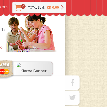
0
KR 0,00
R DEG
TOTAL SUM:
0-15
no