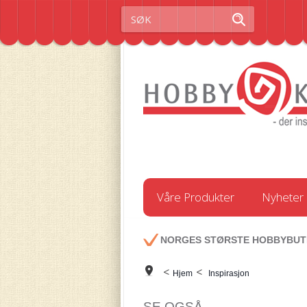
Våre Produkter
Nyheter
NORGES STØRSTE HOBBYBUT
<
<
Hjem
Inspirasjon
SE OGSÅ