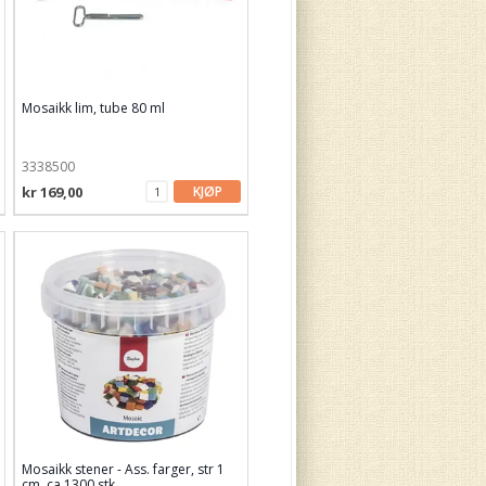
Mosaikk lim, tube 80 ml
3338500
kr 169,00
KJØP
Mosaikk stener - Ass. farger, str 1
cm, ca 1300 stk