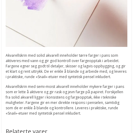
Akvarellskrin med solid akvarell inneholder tørre farger i pans som
aktiveres med vann og gir god kontroll over fargeopptak i arbeidet.
Fargene egner seg godt til detaljer, skisser og lagvis oppbygging, og gir
et klart og rent uttrykk. De er enkle å blande og arbeide med, og leveres
i praktiske, runde «Snail»-etuier med syntetisk pensel inkludert.
Akvarellskrin med semi-moist akvarell inneholder mykere farger i pans
som er lette å aktivere og gir rask og jevn farge på papiret. Forskjellen
fra solid akvarell ligger i konsistens og fargeopptak, ikke i tekniske
muligheter. Fargene gir en mer direkte respons i penselen, samtidig
som de er enkle å blande og kontrollere. Leveres i praktiske, runde
«Snail»-etuier med syntetisk pensel inkludert.
Relaterte varer