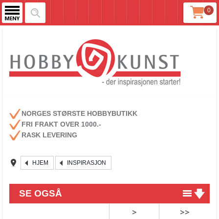
0
NORGES STØRSTE HOBBYBUTIKK
FRI FRAKT OVER 1000.-
RASK LEVERING
HJEM
INSPIRASJON
SE OGSÅ
>
>>
Lag dine egne unike embellishments!