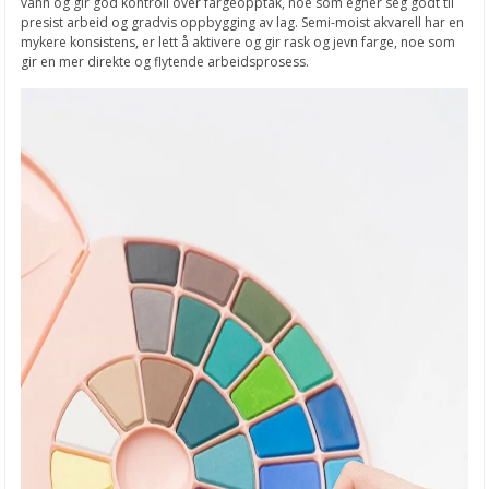
vann og gir god kontroll over fargeopptak, noe som egner seg godt til
presist arbeid og gradvis oppbygging av lag. Semi-moist akvarell har en
mykere konsistens, er lett å aktivere og gir rask og jevn farge, noe som
gir en mer direkte og flytende arbeidsprosess.