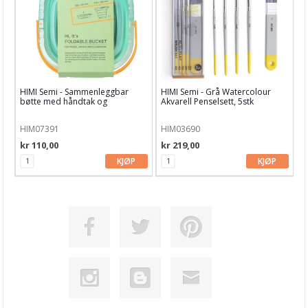
HIMI Semi - Sammenleggbar
HIMI Semi - Grå Watercolour
bøtte med håndtak og
Akvarell Penselsett, 5stk
penselholder
HIM07391
HIM03690
kr 110,00
kr 219,00
KJØP
KJØP