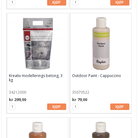
KJØP
KJØP
Kreativ modellerings betong, 3
Outdoor Paint - Cappuccino
kg
34212000
35070522
kr 299,00
kr 79,00
KJØP
KJØP