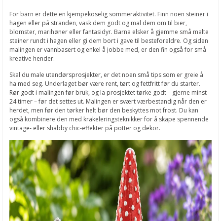
For barn er dette en kjempekoselig sommeraktivitet. Finn noen steiner i
hagen eller på stranden, vask dem godt og mal dem om til bier,
blomster, marihøner eller fantasidyr. Barna elsker å gjemme små malte
steiner rundt i hagen eller gi dem bort i gave til besteforeldre. Og siden
malingen er vannbasert og enkel å jobbe med, er den fin også for små
kreative hender.
Skal du male utendørsprosjekter, er det noen små tips som er greie å
ha med seg. Underlaget bør være rent, tørt og fettfritt før du starter.
Rør godt i malingen før bruk, og la prosjektet tørke godt – gjerne minst
24 timer – før det settes ut. Malingen er svært værbestandig når den er
herdet, men før den tørker helt bør den beskyttes mot frost. Du kan
også kombinere den med krakeleringsteknikker for å skape spennende
vintage- eller shabby chic-effekter på potter og dekor.