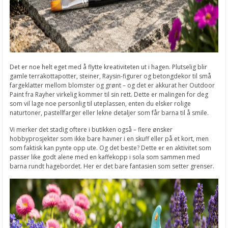
Det er noe helt eget med å flytte kreativiteten ut i hagen. Plutselig blir
gamle terrakottapotter, steiner, Raysin-figurer og betongdekor til små
fargeklatter mellom blomster og grønt – og det er akkurat her Outdoor
Paint fra Rayher virkelig kommer til sin rett. Dette er malingen for deg
som vil lage noe personlig til uteplassen, enten du elsker rolige
naturtoner, pastellfarger eller lekne detaljer som får barna til å smile.
Vi merker det stadig oftere i butikken også – flere ønsker
hobbyprosjekter som ikke bare havner i en skuff eller på et kort, men
som faktisk kan pynte opp ute. Og det beste? Dette er en aktivitet som
passer like godt alene med en kaffekopp i sola som sammen med
barna rundt hagebordet. Her er det bare fantasien som setter grenser.