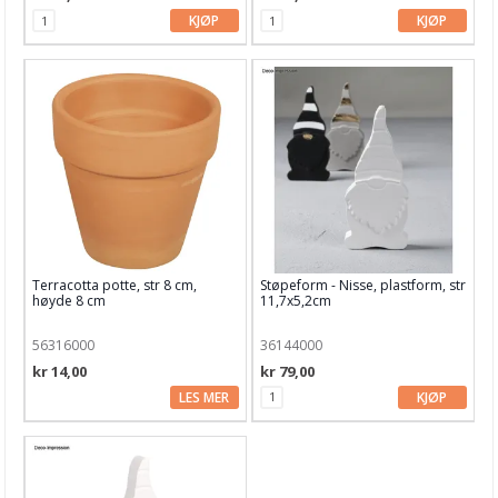
KJØP
KJØP
Terracotta potte, str 8 cm,
Støpeform - Nisse, plastform, str
høyde 8 cm
11,7x5,2cm
56316000
36144000
kr 14,00
kr 79,00
LES MER
KJØP