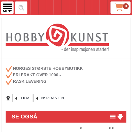
0
NORGES STØRSTE HOBBYBUTIKK
FRI FRAKT OVER 1000.-
RASK LEVERING
HJEM
INSPIRASJON
SE OGSÅ
>
>>
Lag dine egne unike embellishments!