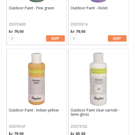
Outdoor Paint - Pine green
Outdoor Paint - Violet
35070430
35070314
kr 79,00
kr 79,00
KJØP
KJØP
Outdoor Paint - Indian yellow
Outdoor Paint clear varnish -
Semi-gloss
35070167
35073702
kr 79,00
kr 85,00