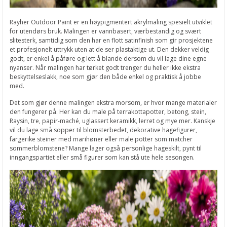
Rayher Outdoor Paint er en høypigmentert akrylmaling spesielt utviklet
for utendørs bruk. Malingen er vannbasert, værbestandig og svært
slitesterk, samtidig som den har en flott satinfinish som gir prosjektene
et profesjonelt uttrykk uten at de ser plastaktige ut. Den dekker veldig
godt, er enkel å påføre og lett å blande dersom du vil lage dine egne
nyanser. Når malingen har tørket godt trenger du heller ikke ekstra
beskyttelseslakk, noe som gjør den både enkel og praktisk å jobbe
med.
Det som gjør denne malingen ekstra morsom, er hvor mange materialer
den fungerer på. Her kan du male på terrakottapotter, betong, stein,
Raysin, tre, papir-maché, uglassert keramikk, lerret og mye mer. Kanskje
vil du lage små sopper til blomsterbedet, dekorative hagefigurer,
fargerike steiner med marihøner eller male potter som matcher
sommerblomstene? Mange lager også personlige hageskilt, pynt til
inngangspartiet eller små figurer som kan stå ute hele sesongen.