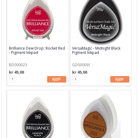
Blekk, maling & tusj
Alkoholblekk
Archival Ink
Brilliance Blekk
Brilliance Dew Drop: Rocket Red
VersaMagic - Midnight Black
Chalk Fluid Edger
- Pigment Inkpad
Pigment Inkpad
Ciao Bella Ink
BD000023
GD000091
kr 45,00
kr 45,00
Cosmic Shimmer
KJØP
KJØP
Dina Wakley
Distress Crayons
Distress Ink
Distress Mediums
Distress Mini Ink Pads