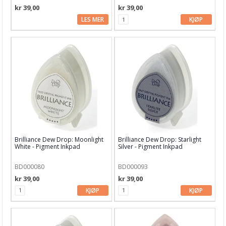
kr 39,00
kr 39,00
Glitter
LES MER
KJØP
Glitter Glue
Hero Arts Inks
Infusions Dye
Ink On 3
Izink Diamond Glitter Paint
Jane Davenport
Brilliance Dew Drop: Moonlight
Brilliance Dew Drop: Starlight
White - Pigment Inkpad
Silver - Pigment Inkpad
Lindy's Stamp Gang
BD000080
BD000093
Lisa Horton Ink
kr 39,00
kr 39,00
Medium & pasta
KJØP
KJØP
Memento
Mixed Media Inx