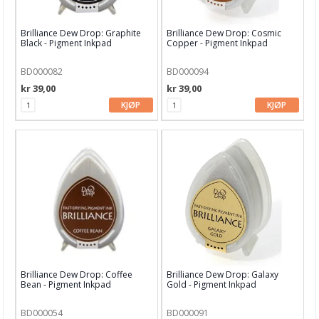
Distress Oxide
Brilliance Dew Drop: Graphite
Brilliance Dew Drop: Cosmic
Distress Oxide Spray
Black - Pigment Inkpad
Copper - Pigment Inkpad
Distress Paints
BD000082
BD000094
kr 39,00
kr 39,00
Distress Spritz
KJØP
KJØP
Distress Stain
Distress stickles
Diverse glitter
Diverse blekk
Diverse maling
Diverse SPRAYS
Brilliance Dew Drop: Coffee
Brilliance Dew Drop: Galaxy
Bean - Pigment Inkpad
Gold - Pigment Inkpad
Dylusions Ink Sprays & Paints
Finnabair Medium & Maling
BD000054
BD000091