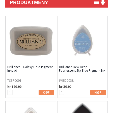
PRODUKTMENY
Nyheter
Tilbud
Kurs & aktiviteter
Gavekort
Kort & Scrapbooking
Mønsterpapir
Brilliance - Galaxy Gold Pigment
Brilliance Dew Drop -
Kartong 12x12 inch
Inkpad
Pearlescent Sky Blue Pigment Ink
Pad
Motiv til kortlaging
TSBR0091
IMBD0038
kr 129,00
kr 39,00
Spesial Papir
KJØP
KJØP
Stæsj & pynt
Stempler