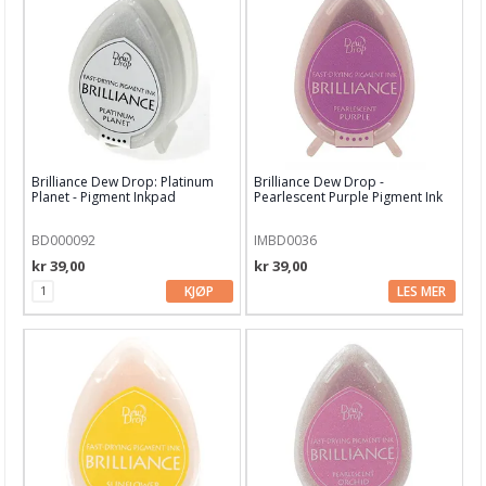
PaperArtsy Fresco Paint
Nuvo
Perfect Pearl
Picket Fence
Brilliance Dew Drop: Platinum
Brilliance Dew Drop -
Planet - Pigment Inkpad
Pearlescent Purple Pigment Ink
Simon Hurley
Pad
BD000092
IMBD0036
Stamperia Paste & pigment
kr 39,00
kr 39,00
StazOn Ink
KJØP
LES MER
Stickles glitterlim
VersaColor
VersaFine Ink
49 and Market Ink