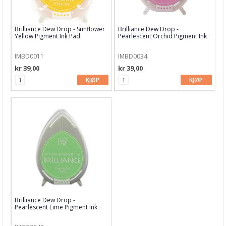
Embossing
Tags, papirposer & dekorering
Brilliance Dew Drop - Sunflower
Brilliance Dew Drop -
Yellow Pigment Ink Pad
Pearlescent Orchid Pigment Ink
Stanseverktøy & tilbehør
Pad
IMBD0011
IMBD0034
Papir & Spesialpapir
kr 39,00
kr 39,00
Kreative sett
KJØP
KJØP
Scrapbooking & lommescrapping
Planners & kalender
Art Journaling & Mixed Media
Vokssegl & tilbehør
Lim & Verktøy
Barnehobby
Brilliance Dew Drop -
Pearlescent Lime Pigment Ink
Bånd, Blonder & Tekstil
Pad