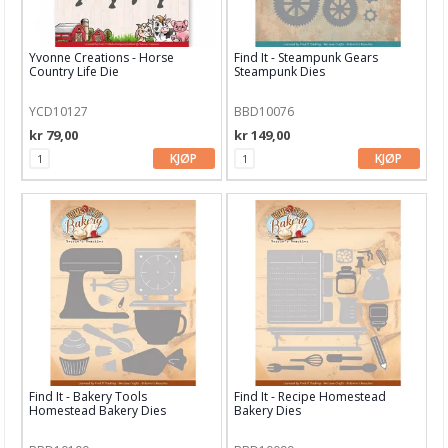
Stamperia
Studio Light
Yvonne Creations - Horse
Find It - Steampunk Gears
Country Life Die
Steampunk Dies
Technique Tuesday dies
YCD10127
BBD10076
Time for Tea
kr 79,00
kr 149,00
Tim Holtz
KJØP
KJØP
Your Next Stamps
XCUT
Aall and Create
Papir & Spesialpapir
Kreative sett
Scrapbooking & lommescrapping
Find It - Bakery Tools
Find It - Recipe Homestead
Homestead Bakery Dies
Bakery Dies
Planners & kalender