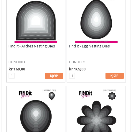
Blekk, maling & tusj
Embossing
Tags, papirposer & dekorering
Stanseverktøy & tilbehør
Find It - Arches Nesting Dies
Find It - Egg Nesting Dies
Rayher dies
Stanseverktøy
FIBND003
FIBND005
kr 169,00
kr 169,00
Punchere
KJØP
KJØP
BetterPress System
Alfabet dies
Altenew
Arden Creative Studio
Avery Elle dies