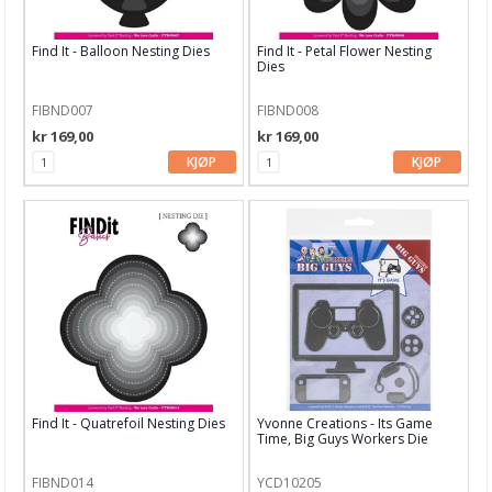
Bind-it-all & Cinch
Find It - Balloon Nesting Dies
Find It - Petal Flower Nesting
By Lene dies
Dies
Carlijn Design
FIBND007
FIBND008
kr 169,00
kr 169,00
Concord & 9th
KJØP
KJØP
CottageCutz
Craft & You
Crafters Companion
Crealies
Creative Expressions
Diverse dieser
Find It - Quatrefoil Nesting Dies
Yvonne Creations - Its Game
Time, Big Guys Workers Die
Elisabeth Craft dies
Find It
FIBND014
YCD10205