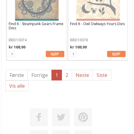
Find It - Steampunk Gears Frame
Find It - Owl Owlways Yours Dies
Dies
BBD10074
BBD10078
kr 169,00
kr 169,00
KJØP
KJØP
Første
Forrige
1
2
Neste
Siste
Vis alle