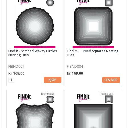
Papir, Kort & Konvolutt
Sjablong & Tilbehør
Smykkelaging
Tegneutstyr, penner & tusjer
Tekstil hobby
Find It - Stitched Wavey Circles
Find It - Curved Squares Nesting
Nesting Dies
Dies
Dekor & Bord
Gaveinnpakking
FIBND001
FIBND004
kr 169,00
kr 169,00
Kake & Bake
KJØP
LES MER
Bøker & Blader
Tema
Leverandører