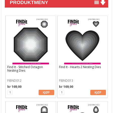
PRODUKTMENY
Nyheter
Tilbud
Kurs & aktiviteter
Gavekort
Kort & Scrapbooking
Mønsterpapir
Find It - Stitched Octagon
Find It - Hearts 2 Nesting Dies
Kartong 12x12 inch
Nesting Dies
Motiv til kortlaging
FIBND012
FIBND013
kr 169,00
kr 169,00
Spesial Papir
KJØP
KJØP
Stæsj & pynt
Stempler