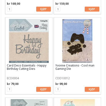
kr 169,00
kr 159,00
Gummiapan
KJØP
KJØP
Heffy Doodle
Hero Arts
Kaboks
Lawn Fawn dies
LDRS Creative
Leane Creatief
Card Deco Essentials - Happy
Yvonne Creations - Cool man
Birthday Cutting Dies
Gaming Die
Lisa Horton
ECD0004
CDD10012
Marianne Design
kr 79,00
kr 99,00
Masterpiece Design
KJØP
KJØP
My Favorite Things
Neat & Tangled