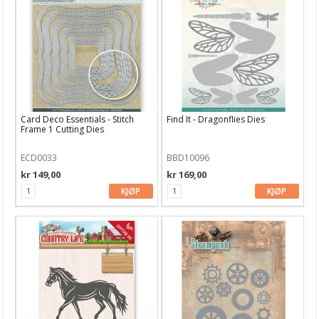
Nellie Snellen
Paper Smooches dies
Papirdesign dies
Picket Fence Studio
Card Deco Essentials - Stitch
Find It - Dragonflies Dies
Frame 1 Cutting Dies
Pinkfresh Studio
ECD0033
BBD10096
Pregeplater
kr 149,00
kr 169,00
Pretty Pink Posh
KJØP
KJØP
Reprint
Simple and Basic
Sizzix
Spellbinder