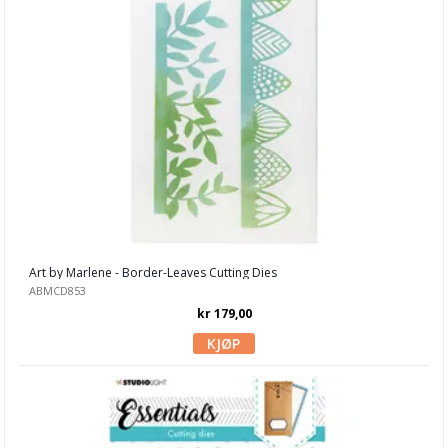
Gummiapan
Heffy Doodle
Hero Arts
Kaboks
Lawn Fawn dies
LDRS Creative
Leane Creatief
Art by Marlene - Border-Leaves Cutting Dies
ABMCD853
Lisa Horton
kr 179,00
Marianne Design
Masterpiece Design
My Favorite Things
Neat & Tangled