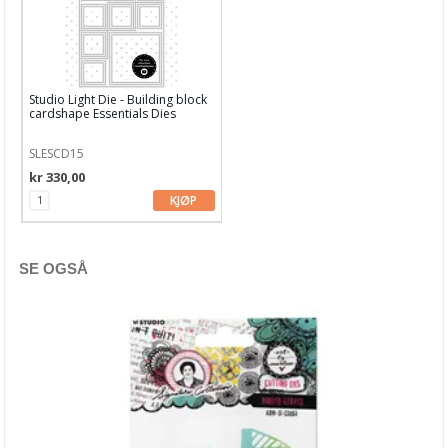
Bind-it-all & Cinch
By Lene dies
Carlijn Design
Studio Light Die - Building block
cardshape Essentials Dies
Concord & 9th
SLESCD15
CottageCutz
kr 330,00
KJØP
Craft & You
Crafters Companion
SE OGSÅ
Crealies
Creative Expressions
Diverse dieser
Elisabeth Craft dies
Find It