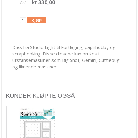
kr 330,00
Pris
Blekk, maling & tusj
Embossing
Tags, papirposer & dekorering
Stanseverktøy & tilbehør
Dies fra Studio Light til kortlaging, papirhobby og
Rayher dies
scrapbooking. Disse diesene kan brukes i
utstansemaskiner som Big Shot, Gemini, Cuttlebug
Stanseverktøy
og liknende maskiner.
Punchere
BetterPress System
KUNDER KJØPTE OGSÅ
Alfabet dies
Altenew
Arden Creative Studio
Avery Elle dies