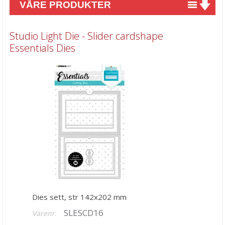
VÅRE PRODUKTER
Nyheter
Studio Light Die - Slider cardshape
Tilbud
Essentials Dies
Kurs & aktiviteter
Gavekort
Kort & Scrapbooking
Mønsterpapir
Kartong 12x12 inch
Motiv til kortlaging
Spesial Papir
Stæsj & pynt
Dies sett, str 142x202 mm
SLESCD16
Varenr.
Stempler