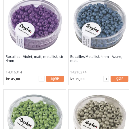
Rocailles - Violet, matt, metallisk, str
Rocailles Metallisk 4mm - Azure,
4mm
matt
14316314
14316374
kr 45,00
KJØP
kr 35,00
KJØP