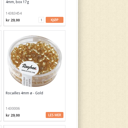
4mm, box 17g
14383454
kr 29,00
KJØP
Rocailles 4mm ø - Gold
1430006
kr 29,00
LES MER