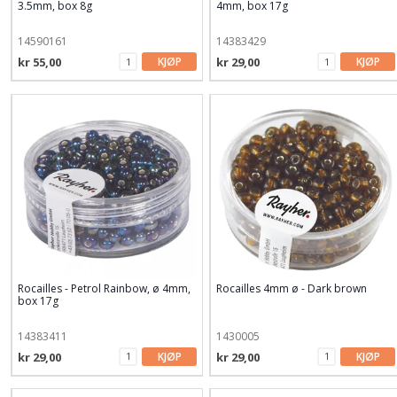
3.5mm, box 8g
4mm, box 17g
14590161
14383429
kr 55,00
KJØP
kr 29,00
KJØP
Rocailles - Petrol Rainbow, ø 4mm,
Rocailles 4mm ø - Dark brown
box 17g
14383411
1430005
kr 29,00
KJØP
kr 29,00
KJØP