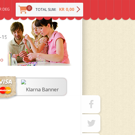
0
KR 0,00
R DEG
TOTAL SUM:
0-15
no