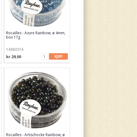
Rocailles - Azure Rainbow, ø 4mm,
box 17g
14383374
kr 29,00
KJØP
Rocailles - Artischocke Rainbow, ø