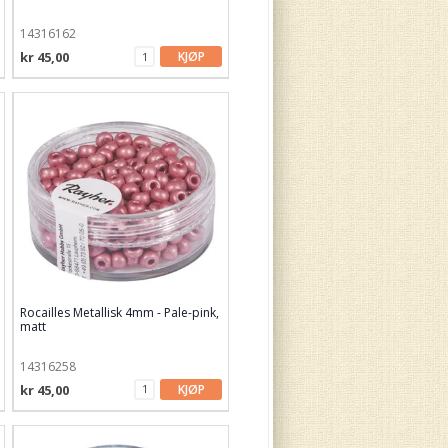
14316162
kr 45,00
KJØP
Rocailles Metallisk 4mm - Pale-pink,
matt
14316258
kr 45,00
KJØP