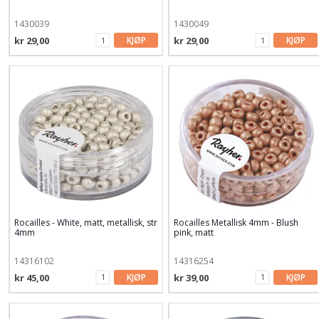
1430039
1430049
kr 29,00
KJØP
kr 29,00
KJØP
Rocailles - White, matt, metallisk, str
Rocailles Metallisk 4mm - Blush
4mm
pink, matt
14316102
14316254
kr 45,00
KJØP
kr 39,00
KJØP