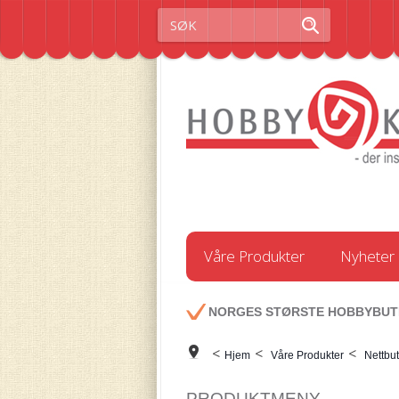
Våre Produkter
Nyheter
NORGES STØRSTE HOBBYBUT
<
<
<
Hjem
Våre Produkter
Nettbut
PRODUKTMENY