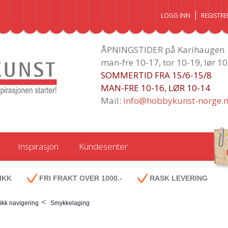
LOGG INN
REGISTRE
ÅPNINGSTIDER på Karihaugen
man-fre 10-17, tor 10-19, lør 1
SOMMERTID FRA 15/6-15/8
MAN-FRE 10-16, LØR 10-14
Mail:
info@hobbykunst-norge.
Inspirasjon
Kundesenter
IKK
FRI FRAKT OVER 1000.-
RASK LEVERING
<
ikk navigering
Smykkelaging