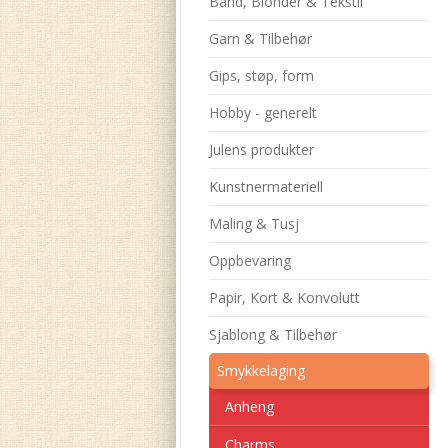
Bånd, Blonder & Tekstil
Garn & Tilbehør
Gips, støp, form
Hobby - generelt
Julens produkter
Kunstnermateriell
Maling & Tusj
Oppbevaring
Papir, Kort & Konvolutt
Sjablong & Tilbehør
Smykkelaging
Anheng
Charms