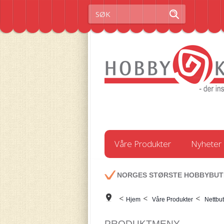
Våre Produkter
Nyheter
NORGES STØRSTE HOBBYBUT
<
<
<
Hjem
Våre Produkter
Nettbut
PRODUKTMENY