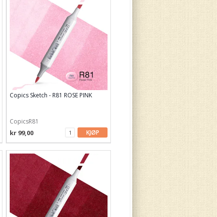
Copics Sketch - R81 ROSE PINK
CopicsR81
kr 99,00
KJØP