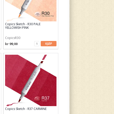
Copics Sketch - R30 PALE
YELLOWISH PINK
CopicsR30
kr 99,00
KJØP
Copics Sketch - R37 CARMINE