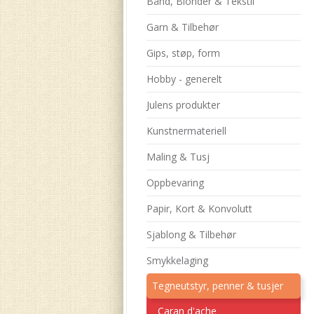
Bånd, Blonder & Tekstil
Garn & Tilbehør
Gips, støp, form
Hobby - generelt
Julens produkter
Kunstnermateriell
Maling & Tusj
Oppbevaring
Papir, Kort & Konvolutt
Sjablong & Tilbehør
Smykkelaging
Tegneutstyr, penner & tusjer
Caran d'ache