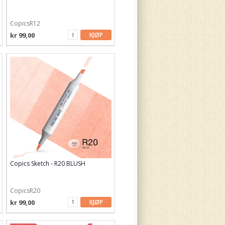
CopicsR12
kr 99,00
KJØP
Copics Sketch - R20 BLUSH
CopicsR20
kr 99,00
KJØP