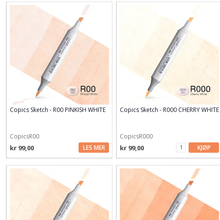
Copics Sketch - R00 PINKISH WHITE
Copics Sketch - R000 CHERRY WHITE
CopicsR00
CopicsR000
kr 99,00
LES MER
kr 99,00
KJØP