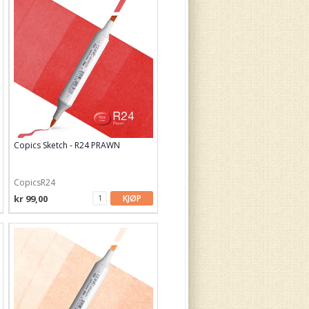
Copics Sketch - R24 PRAWN
CopicsR24
kr 99,00
KJØP