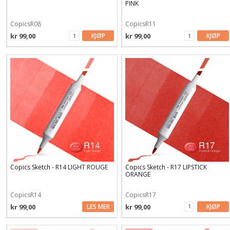
PINK
CopicsR08
CopicsR11
kr 99,00
KJØP
kr 99,00
KJØP
Copics Sketch - R14 LIGHT ROUGE
Copics Sketch - R17 LIPSTICK
ORANGE
CopicsR14
CopicsR17
kr 99,00
LES MER
kr 99,00
KJØP