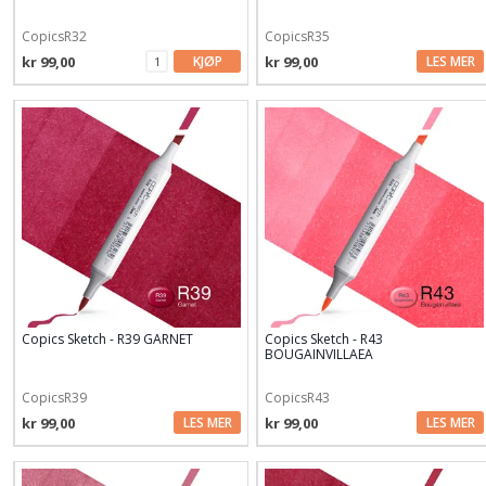
CopicsR32
CopicsR35
kr 99,00
KJØP
kr 99,00
LES MER
Copics Sketch - R39 GARNET
Copics Sketch - R43
BOUGAINVILLAEA
CopicsR39
CopicsR43
kr 99,00
LES MER
kr 99,00
LES MER