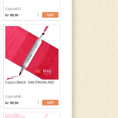
CopicsR37
kr 99,00
KJØP
Copics Sketch - R46 STRONG RED
CopicsR46
kr 99,00
KJØP