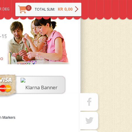
0
KR 0,00
R DEG
TOTAL SUM:
0-15
no
h Markers