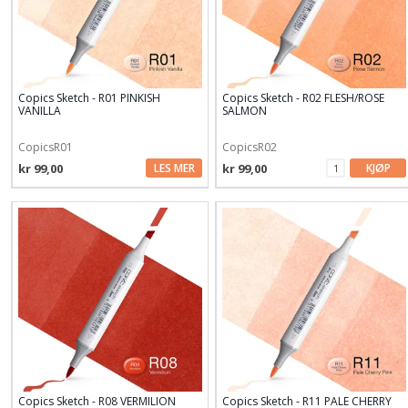
Copics Sketch - R01 PINKISH
Copics Sketch - R02 FLESH/ROSE
VANILLA
SALMON
CopicsR01
CopicsR02
kr 99,00
LES MER
kr 99,00
KJØP
Copics Sketch - R08 VERMILION
Copics Sketch - R11 PALE CHERRY