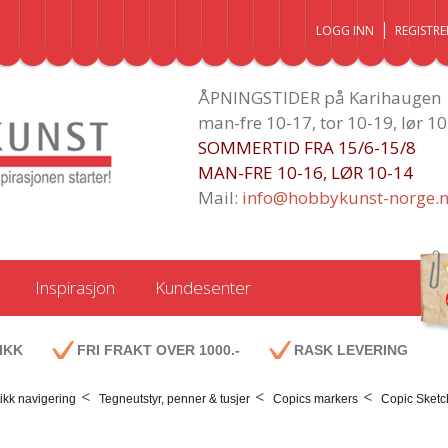
LOGG INN
REGISTRE
ÅPNINGSTIDER på Karihaugen
man-fre 10-17, tor 10-19, lør 1
SOMMERTID FRA 15/6-15/8
MAN-FRE 10-16, LØR 10-14
Mail:
info@hobbykunst-norge.
Inspirasjon
Kundesenter
IKK
FRI FRAKT OVER 1000.-
RASK LEVERING
<
<
<
ikk navigering
Tegneutstyr, penner & tusjer
Copics markers
Copic Sketc