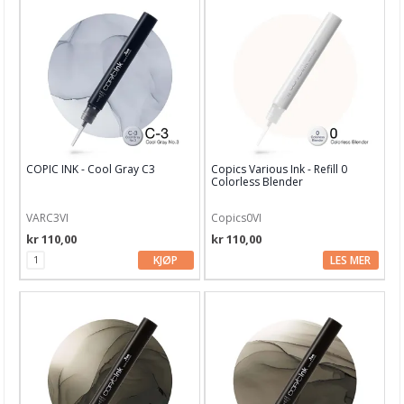
Barnehobby
Bånd, Blonder & Tekstil
Garn & Tilbehør
Gips, støp, form
Hobby - generelt
COPIC INK - Cool Gray C3
Copics Various Ink - Refill 0
Julens produkter
Colorless Blender
Kunstnermateriell
VARC3VI
Copics0VI
Maling & Tusj
kr 110,00
kr 110,00
KJØP
LES MER
Oppbevaring
Papir, Kort & Konvolutt
Sjablong & Tilbehør
Smykkelaging