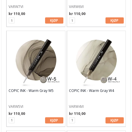
Greens
VARW7VI
VARW6VI
Reds
kr 110,00
kr 110,00
KJØP
KJØP
Redviolets
Violets
Yellows
Yellowgreens
Yellowreds
Copic Marker Sets
Tilbehør & oppbevaring
COPIC INK - Warm Gray W5
COPIC INK - Warm Gray W4
Sharpie
VARW5VI
VARW4VI
Deco penner
kr 110,00
kr 110,00
KJØP
KJØP
Derwent