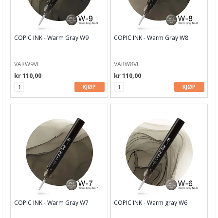
Tegneutstyr, penner & tusjer
Caran d'ache
Copics markers
COPIC INK - Warm Gray W9
COPIC INK - Warm Gray W8
Copic Sketch Markers
VARW9VI
VARW8VI
Copic Classic Markers
kr 110,00
kr 110,00
KJØP
KJØP
Copic Various Refill ink
Grey/Black/Blender
Blues
Bluegreens
Blueviolets
Earthtones
Flourecent
COPIC INK - Warm Gray W7
COPIC INK - Warm gray W6