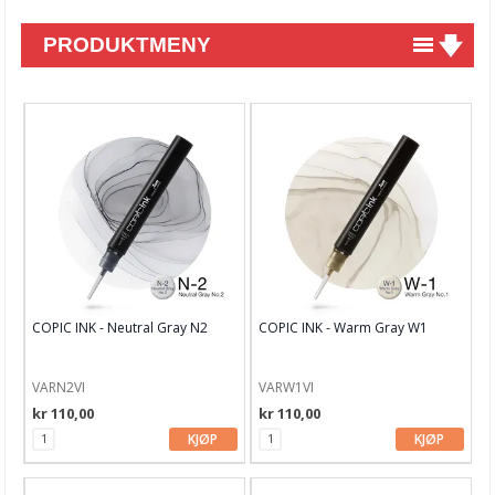
PRODUKTMENY
Nyheter
Tilbud
Kurs & aktiviteter
Gavekort
Kort & Scrapbooking
Scrapbooking & lommescrapping
COPIC INK - Neutral Gray N2
COPIC INK - Warm Gray W1
Planners & kalender
Art Journaling & Mixed Media
VARN2VI
VARW1VI
kr 110,00
kr 110,00
Vokssegl & tilbehør
KJØP
KJØP
Lim & Verktøy