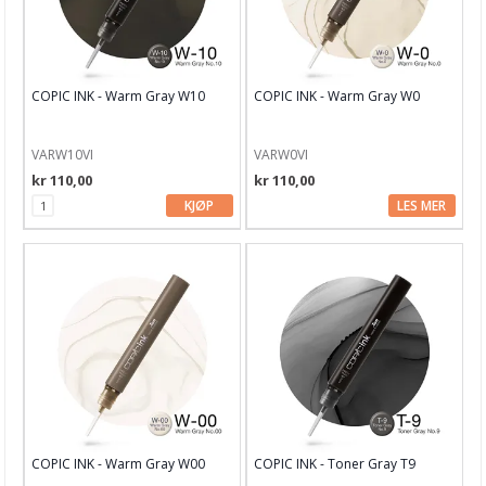
KOI markers
Tekstil hobby
COPIC INK - Warm Gray W10
COPIC INK - Warm Gray W0
Dekor & Bord
Gaveinnpakking
VARW10VI
VARW0VI
Kake & Bake
kr 110,00
kr 110,00
KJØP
LES MER
Bøker & Blader
Tema
Leverandører
COPIC INK - Warm Gray W00
COPIC INK - Toner Gray T9