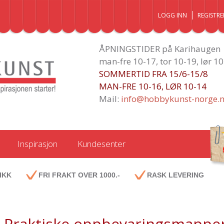
LOGG INN
REGISTRE
ÅPNINGSTIDER på Karihaugen
man-fre 10-17, tor 10-19, lør 1
SOMMERTID FRA 15/6-15/8
MAN-FRE 10-16, LØR 10-14
Mail:
info@hobbykunst-norge.
Inspirasjon
Kundesenter
IKK
FRI FRAKT OVER 1000.-
RASK LEVERING
Praktiske oppbevaringsmappe