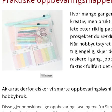
Hvor mange ganger h
kreativ, men brukt
lete etter riktig pap
prosjektet du
vet
du
Når hobbyutstyret e
tilgjengelig, skjer
raskere i gang, job
faktisk fullført det
Akkurat derfor elsker vi smarte oppbevaringsløsni
hobbybruk.
Disse gjennomskinnelige oppbevaringsløsningene fra
Sim