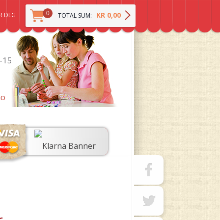
0
KR 0,00
R DEG
TOTAL SUM:
0-15
no
r