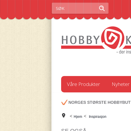
Våre Produkter
Nyheter
NORGES STØRSTE HOBBYBUT
<
<
Hjem
Inspirasjon
SE OGSÅ