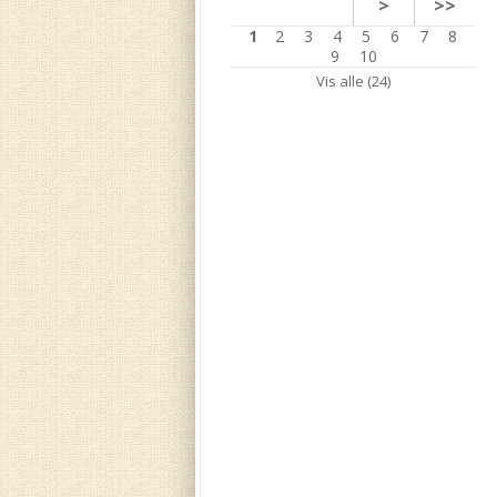
>
>>
1
2
3
4
5
6
7
8
9
10
Vis alle (24)