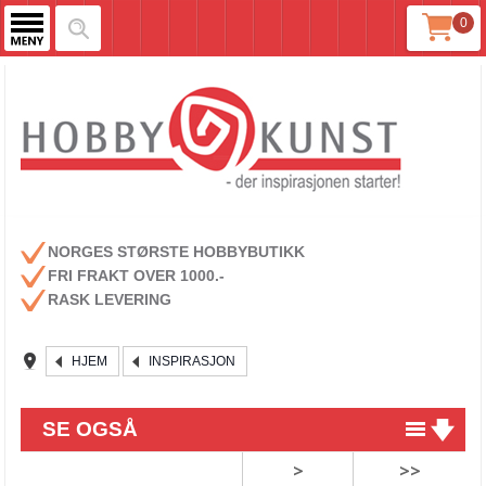
0
NORGES STØRSTE HOBBYBUTIKK
FRI FRAKT OVER 1000.-
RASK LEVERING
HJEM
INSPIRASJON
SE OGSÅ
>
>>
Lag dine egne unike embellishments!