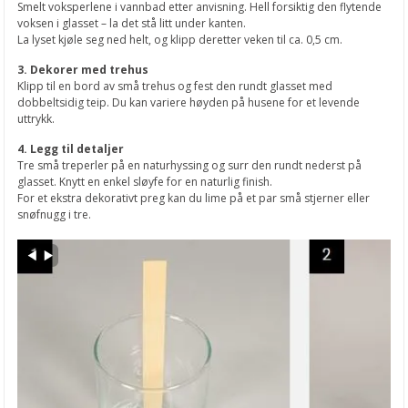
Smelt voksperlene i vannbad etter anvisning. Hell forsiktig den flytende
voksen i glasset – la det stå litt under kanten.
La lyset kjøle seg ned helt, og klipp deretter veken til ca. 0,5 cm.
3. Dekorer med trehus
Klipp til en bord av små trehus og fest den rundt glasset med
dobbeltsidig teip. Du kan variere høyden på husene for et levende
uttrykk.
4. Legg til detaljer
Tre små treperler på en naturhyssing og surr den rundt nederst på
glasset. Knytt en enkel sløyfe for en naturlig finish.
For et ekstra dekorativt preg kan du lime på et par små stjerner eller
snøfnugg i tre.