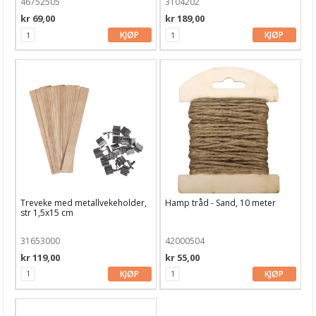
46752505
3104202
kr 69,00
kr 189,00
KJØP
KJØP
Treveke med metallvekeholder,
Hamp tråd - Sand, 10 meter
str 1,5x15 cm
31653000
42000504
kr 119,00
kr 55,00
KJØP
KJØP