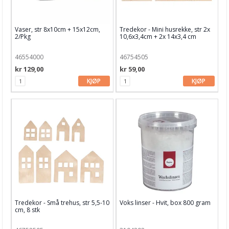
Vaser, str 8x10cm + 15x12cm,
Tredekor - Mini husrekke, str 2x
2/Pkg
10,6x3,4cm + 2x 14x3,4 cm
46554000
46754505
kr 129,00
kr 59,00
KJØP
KJØP
Tredekor - Små trehus, str 5,5-10
Voks linser - Hvit, box 800 gram
cm, 8 stk