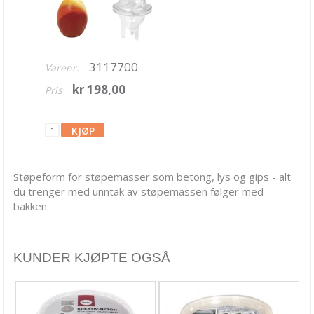
Bånd, Blonder & Tekstil
Garn & Tilbehør
Gips, støp, form
3117700
Varenr.
Betong
kr 198,00
Pris
Former
Såpestøping
Smykkebetong
Støpeform for støpemasser som betong, lys og gips - alt
du trenger med unntak av støpemassen følger med
Diverse leire
bakken.
Lys, voks
Hobby - generelt
KUNDER KJØPTE OGSÅ
Julens produkter
Kunstnermateriell