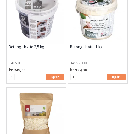
Maling & Tusj
Oppbevaring
Papir, Kort & Konvolutt
Sjablong & Tilbehør
Betong - bøtte 2,5 kg
Betong - bøtte 1 kg
Smykkelaging
Tegneutstyr, penner & tusjer
34153000
34152000
Tekstil hobby
kr 249,00
kr 139,00
KJØP
KJØP
Dekor & Bord
Gaveinnpakking
Kake & Bake
Bøker & Blader
Tema