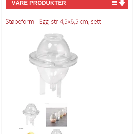
VÅRE PRODUKTER
Nyheter
Støpeform - Egg, str 4,5x6,5 cm, sett
Tilbud
Kurs & aktiviteter
Gavekort
Kort & Scrapbooking
Scrapbooking & lommescrapping
Planners & kalender
Art Journaling & Mixed Media
Vokssegl & tilbehør
Lim & Verktøy
Barnehobby