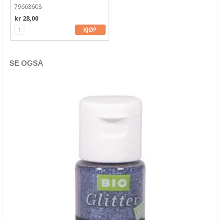
79668608
Glitter
kr 28,00
KJØP
Glitter Glue
Hero Arts Inks
SE OGSÅ
Infusions Dye
Ink On 3
Izink Diamond Glitter Paint
Jane Davenport
Lindy's Stamp Gang
Lisa Horton Ink
Medium & pasta
Memento
Mixed Media Inx