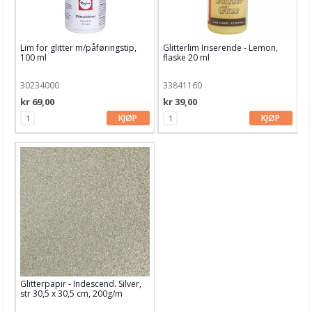
Distress Oxide
Distress Oxide Spray
Lim for glitter m/påføringstip,
Glitterlim Iriserende - Lemon,
100 ml
flaske 20 ml
Distress Paints
30234000
33841160
Distress Spritz
kr 69,00
kr 39,00
KJØP
KJØP
Distress Stain
Distress stickles
Diverse glitter
Diverse blekk
Diverse maling
Diverse SPRAYS
Dylusions Ink Sprays & Paints
Glitterpapir - Indescend. Silver,
str 30,5 x 30,5 cm, 200g/m
Finnabair Medium & Maling