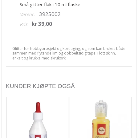
Små glitter flak i 10 ml flaske
Blekk, maling & tusj
3925002
Varenr.
Alkoholblekk
kr 39,00
Pris
Archival Ink
Brilliance Blekk
Glitter for hobbyprosjekt og kortlaging, og som kan brukes både
Chalk Fluid Edger
sammen med flytende lim og dobbeltsidig tape. Flott skinn,
enkelt og krukke med skrukork.
Ciao Bella Ink
Cosmic Shimmer
KUNDER KJØPTE OGSÅ
Dina Wakley
Distress Crayons
Distress Ink
Distress Mediums
Distress Mini Ink Pads