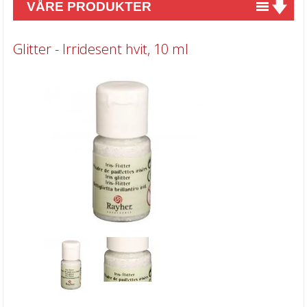
VÅRE PRODUKTER
Nyheter
Glitter - Irridesent hvit, 10 ml
Tilbud
Kurs & aktiviteter
Gavekort
Kort & Scrapbooking
Mønsterpapir
Kartong 12x12 inch
Motiv til kortlaging
Spesial Papir
Stæsj & pynt
Stempler