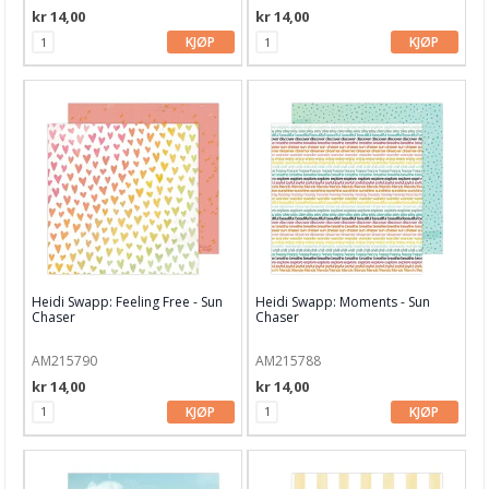
kr 14,00
kr 14,00
My Minds Eye
KJØP
KJØP
P13
Paige Evans
Papirdesign
Penelope Dee
Pion Design
Prima
Heidi Swapp: Feeling Free - Sun
Heidi Swapp: Moments - Sun
Chaser
Chaser
Reminisce
AM215790
AM215788
Reprint
kr 14,00
kr 14,00
ScrapBoys
KJØP
KJØP
Simple Stories
Stamperia