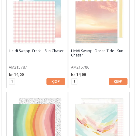
Studio Light
Tim Holtz
Kartong 12x12 inch
Motiv til kortlaging
Heidi Swapp: Fresh - Sun Chaser
Heidi Swapp: Ocean Tide - Sun
Chaser
Spesial Papir
AM215787
AM215786
Stæsj & pynt
kr 14,00
kr 14,00
Stempler
KJØP
KJØP
Blekk, maling & tusj
Embossing
Tags, papirposer & dekorering
Stanseverktøy & tilbehør