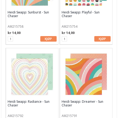
Echo Park
Heidi Swapp: Sunburst - Sun
Heidi Swapp: Playful - Sun
Fancy Pants
Chaser
Chaser
Graphic 45
AM215758
AM215754
kr 14,00
kr 14,00
Heidi Swapp
KJØP
KJØP
Jen Hadfield / Pebbles
Kaisercraft
Lawn Fawn
LemonCraft
Maggie Holmes
Maja Design
Heidi Swapp: Radiance - Sun
Heidi Swapp: Dreamer - Sun
Chaser
Chaser
Masterpiece Design
Mintay Papers
AM215792
AM215791