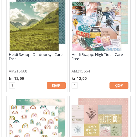
Bøker & Blader
Tema
Leverandører
Heidi Swapp: Outdoorsy - Care
Heidi Swapp: High Tide - Care
Free
Free
AM215668
AM215664
kr 12,00
kr 12,00
KJØP
KJØP