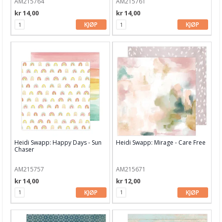
AM215764
AM215761
Julens produkter
kr 14,00
kr 14,00
Kunstnermateriell
KJØP
KJØP
Maling & Tusj
Oppbevaring
Papir, Kort & Konvolutt
Sjablong & Tilbehør
Smykkelaging
Tegneutstyr, penner & tusjer
Heidi Swapp: Happy Days - Sun
Heidi Swapp: Mirage - Care Free
Tekstil hobby
Chaser
Dekor & Bord
AM215757
AM215671
kr 14,00
kr 12,00
Gaveinnpakking
KJØP
KJØP
Kake & Bake