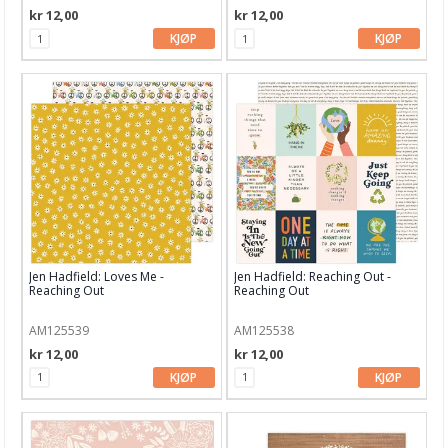
kr 12,00
kr 12,00
My Minds Eye
KJØP
KJØP
P13
Paige Evans
Papirdesign
Penelope Dee
Pion Design
Prima
Jen Hadfield: Loves Me -
Jen Hadfield: Reaching Out -
Reaching Out
Reaching Out
Reminisce
AM125539
AM125538
Reprint
kr 12,00
kr 12,00
ScrapBoys
KJØP
KJØP
Simple Stories
Stamperia