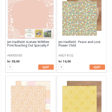
Studio Light
Tim Holtz
Kartong 12x12 inch
Motiv til kortlaging
Jen Hadfield: Acetate W/White
Jen Hadfield - Peace and Love
Print Reaching Out Specialty P
Flower Child
Spesial Papir
AM005565
AM214132
Stæsj & pynt
kr 39,00
kr 14,00
Stempler
KJØP
KJØP
Blekk, maling & tusj
Embossing
Tags, papirposer & dekorering
Stanseverktøy & tilbehør