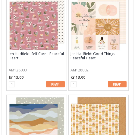
Bøker & Blader
Tema
Leverandører
Jen Hadfield: Self Care - Peaceful
Jen Hadfield: Good Things -
Heart
Peaceful Heart
AM128003
AM128002
kr 13,00
kr 13,00
KJØP
KJØP