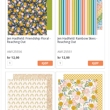
49 and Market
American Craft
Arden Studio
Bella Blvd
Jen Hadfield: Friendship Floral -
Jen Hadfield: Rainbow Skies -
Bella Luna
Reaching Out
Reaching Out
Bo Bunny
AM125556
AM125551
kr 12,00
kr 12,00
Carta Bella
KJØP
KJØP
Ciao Bella
Crafter's Companion
Craft O'Clock
Crate Paper
Doodlebug