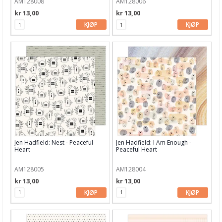
AM128008
AM128006
Julens produkter
kr 13,00
kr 13,00
Kunstnermateriell
KJØP
KJØP
Maling & Tusj
Oppbevaring
Papir, Kort & Konvolutt
Sjablong & Tilbehør
Smykkelaging
Tegneutstyr, penner & tusjer
Jen Hadfield: Nest - Peaceful
Jen Hadfield: I Am Enough -
Tekstil hobby
Heart
Peaceful Heart
Dekor & Bord
AM128005
AM128004
kr 13,00
kr 13,00
Gaveinnpakking
KJØP
KJØP
Kake & Bake