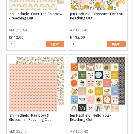
Echo Park
Jen Hadfield: Over The Rainbow
Jen Hadfield: Blossoms For You -
Fancy Pants
- Reaching Out
Reaching Out
Graphic 45
AM125549
AM125546
kr 12,00
kr 12,00
Heidi Swapp
KJØP
KJØP
Jen Hadfield / Pebbles
Kaisercraft
Lawn Fawn
LemonCraft
Maggie Holmes
Maja Design
Jen Hadfield: Rainbow &
Jen Hadfield: Hello You -
Blossoms - Reaching Out
Reaching Out
Masterpiece Design
Mintay Papers
AM125542
AM125540