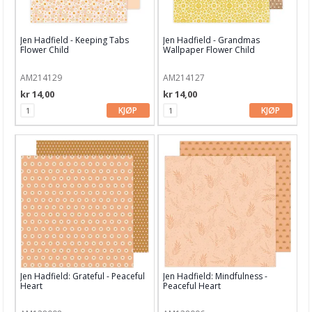
Papir & Spesialpapir
Kreative sett
Jen Hadfield - Keeping Tabs
Jen Hadfield - Grandmas
Flower Child
Wallpaper Flower Child
Scrapbooking & lommescrapping
AM214129
AM214127
Planners & kalender
kr 14,00
kr 14,00
Art Journaling & Mixed Media
KJØP
KJØP
Vokssegl & tilbehør
Lim & Verktøy
Barnehobby
Bånd, Blonder & Tekstil
Garn & Tilbehør
Gips, støp, form
Jen Hadfield: Grateful - Peaceful
Jen Hadfield: Mindfulness -
Heart
Peaceful Heart
Hobby - generelt