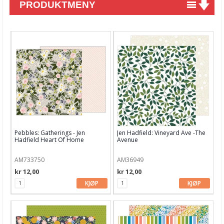
PRODUKTMENY
Nyheter
Tilbud
Kurs & aktiviteter
Gavekort
Kort & Scrapbooking
Mønsterpapir
Pebbles: Gatherings - Jen
Jen Hadfield: Vineyard Ave -The
6x6 & 6x8 inch blokker
Hadfield Heart Of Home
Avenue
8x8 inch & A4 blokker
AM733750
AM36949
kr 12,00
kr 12,00
12x12 inch blokker
KJØP
KJØP
Juleark
Diverse