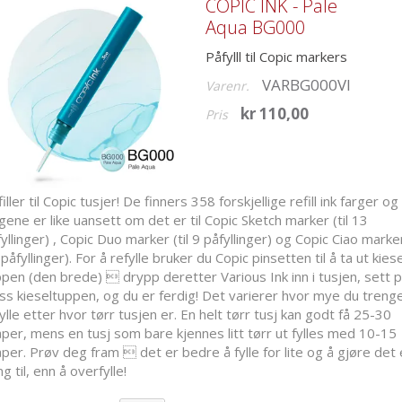
COPIC INK - Pale
Aqua BG000
Påfylll til Copic markers
VARBG000VI
Varenr.
kr 110,00
Pris
iller til Copic tusjer! De finners 358 forskjellige refill ink farger og
gene er like uansett om det er til Copic Sketch marker (til 13
yllinger) , Copic Duo marker (til 9 påfyllinger) og Copic Ciao marker 
påfyllinger). For å refylle bruker du Copic pinsetten til å ta ut kiese
pen (den brede)  drypp deretter Various Ink inn i tusjen, sett 
ss kieseltuppen, og du er ferdig! Det varierer hvor mye du trenge
ylle etter hvor tørr tusjen er. En helt tørr tusj kan godt få 25-30
per, mens en tusj som bare kjennes litt tørr ut fylles med 10-15
per. Prøv deg fram  det er bedre å fylle for lite og å gjøre det 
g til, enn å overfylle!