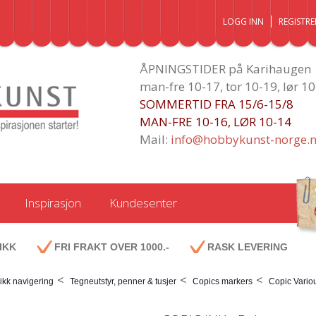
LOGG INN
REGISTRE
ÅPNINGSTIDER på Karihaugen
man-fre 10-17, tor 10-19, lør 1
SOMMERTID FRA 15/6-15/8
MAN-FRE 10-16, LØR 10-14
Mail:
info@hobbykunst-norge.
Inspirasjon
Kundesenter
IKK
FRI FRAKT OVER 1000.-
RASK LEVERING
<
<
<
ikk navigering
Tegneutstyr, penner & tusjer
Copics markers
Copic Variou