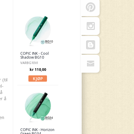
COPIC INK - Cool
Shadow BG10
VARBG10VI
kr 110,00
(til
l-
på
r å
en
COPIC INK - Horizon
Green BG34