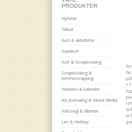
PRODUKTER
Nyheter
Tilbud
Kurs & aktiviteter
Gavekort
Kort & Scrapbooking
Ref
far
Scrapbooking &
lommescrapping
påf
17 
Planners & kalender
tup
pla
Art Journaling & Mixed Media
ref
drå
Vokssegl & tilbehør
drå
gan
Lim & Verktøy