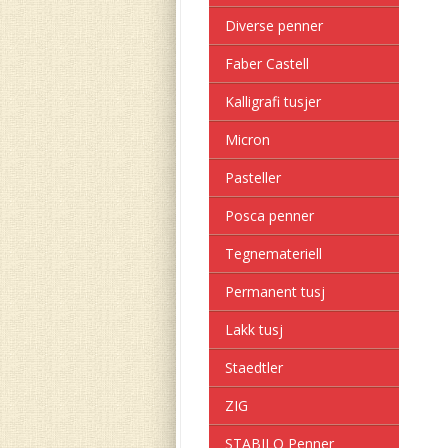
Diverse penner
Faber Castell
Kalligrafi tusjer
Micron
Pasteller
Posca penner
Tegnemateriell
Permanent tusj
Lakk tusj
Staedtler
ZIG
STABILO Penner