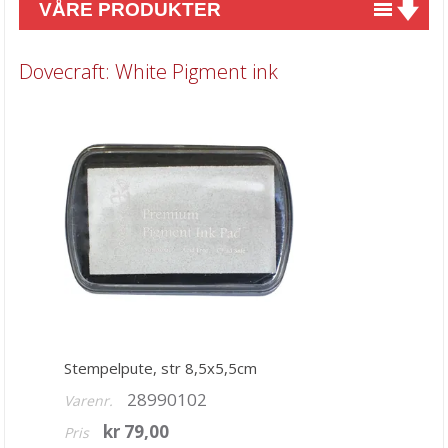
VÅRE PRODUKTER
Nyheter
Dovecraft: White Pigment ink
Tilbud
Kurs & aktiviteter
Gavekort
Kort & Scrapbooking
Mønsterpapir
Kartong 12x12 inch
Motiv til kortlaging
Spesial Papir
Stempelpute, str 8,5x5,5cm
Stæsj & pynt
28990102
Varenr.
Stempler
kr 79,00
Pris