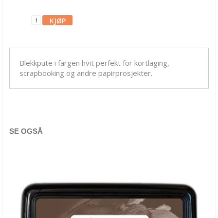
Blekk, maling & tusj
Alkoholblekk
Archival Ink
Brilliance Blekk
Blekkpute i fargen hvit perfekt for kortlaging,
scrapbooking og andre papirprosjekter.
Chalk Fluid Edger
Ciao Bella Ink
Cosmic Shimmer
SE OGSÅ
Dina Wakley
Distress Crayons
Distress Ink
Distress Mediums
Distress Mini Ink Pads