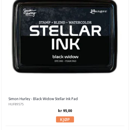
Glitter
Glitter Glue
Hero Arts Inks
Infusions Dye
Ink On 3
Izink Diamond Glitter Paint
Jane Davenport
Lindy's Stamp Gang
Lisa Horton Ink
Simon Hurley - Black Widow Stellar Ink Pad
HUF89575
Medium & pasta
kr 95,00
Memento
Mixed Media Inx