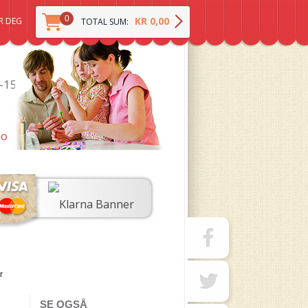
0
KR 0,00
R DEG
TOTAL SUM:
0-15
no
r
SE OGSÅ