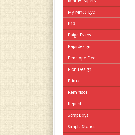
Mintay Papers
My Minds Eye
P13
Paige Evans
Papirdesign
Penelope Dee
Pion Design
Prima
Reminisce
Reprint
ScrapBoys
Simple Stories