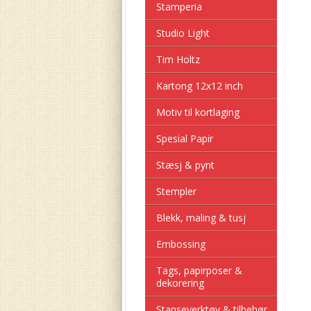
Stamperia
Studio Light
Tim Holtz
Kartong 12x12 inch
Motiv til kortlaging
Spesial Papir
Stæsj & pynt
Stempler
Blekk, maling & tusj
Embossing
Tags, papirposer &
dekorering
Stanseverktøy & tilbehør