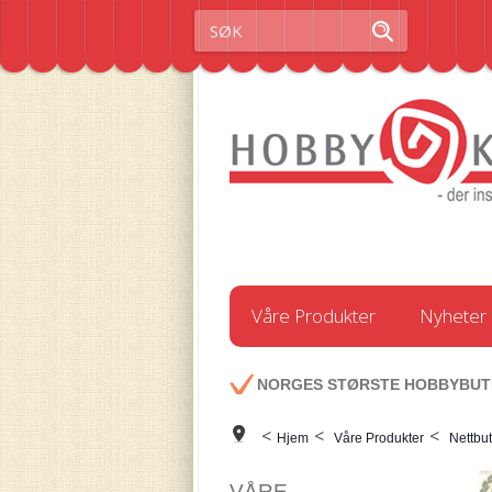
Våre Produkter
Nyheter
NORGES STØRSTE HOBBYBUT
<
<
<
Hjem
Våre Produkter
Nettbut
VÅRE