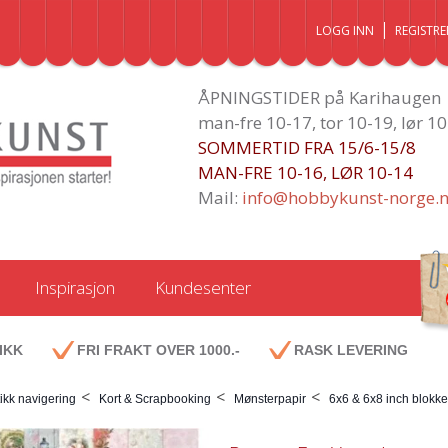
LOGG INN
REGISTRE
ÅPNINGSTIDER på Karihaugen
man-fre 10-17, tor 10-19, lør 1
SOMMERTID FRA 15/6-15/8
MAN-FRE 10-16, LØR 10-14
Mail:
info@hobbykunst-norge.
Inspirasjon
Kundesenter
IKK
FRI FRAKT OVER 1000.-
RASK LEVERING
<
<
<
ikk navigering
Kort & Scrapbooking
Mønsterpapir
6x6 & 6x8 inch blokke