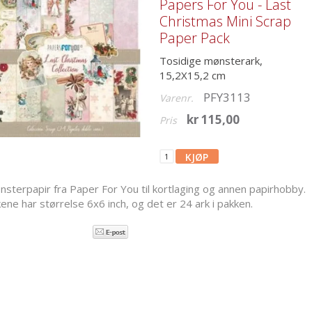
Papers For You - Last
Christmas Mini Scrap
Paper Pack
Tosidige mønsterark,
15,2X15,2 cm
PFY3113
Varenr.
kr 115,00
Pris
sterpapir fra Paper For You til kortlaging og annen papirhobby.
ene har størrelse 6x6 inch, og det er 24 ark i pakken.