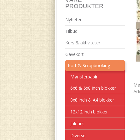
PRODUKTER
Nyheter
Tilbud
Kurs & aktiviteter
Gavekort
Kort & Scrapbooking
Mønsterpapir
Møn
6x6 & 6x8 inch blokker
Ark
8x8 inch & A4 blokker
12x12 inch blokker
Juleark
Diverse